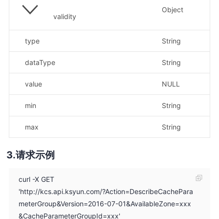
Object
validity
type
String
示
dataType
String
示
value
NULL
min
String
示
max
String
示
请求示例
curl -X GET
'http://kcs.api.ksyun.com/?Action=DescribeCachePara
meterGroup&Version=2016-07-01&AvailableZone=xxx
&CacheParameterGroupId=xxx'