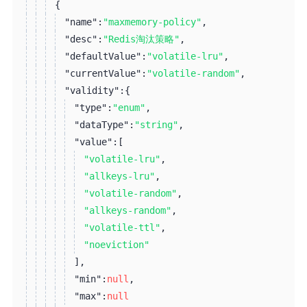
{
"name":
"maxmemory-policy"
,
"desc":
"Redis淘汰策略"
,
"defaultValue":
"volatile-lru"
,
"currentValue":
"volatile-random"
,
"validity":
{
"type":
"enum"
,
"dataType":
"string"
,
"value":
[
"volatile-lru"
,
"allkeys-lru"
,
"volatile-random"
,
"allkeys-random"
,
"volatile-ttl"
,
"noeviction"
]
,
"min":
null
,
"max":
null