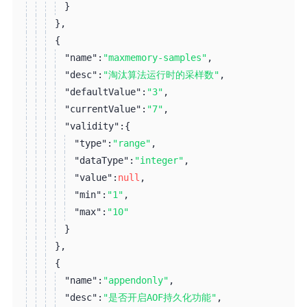
}
}
,
{
"name":
"maxmemory-samples"
,
"desc":
"淘汰算法运行时的采样数"
,
"defaultValue":
"3"
,
"currentValue":
"7"
,
"validity":
{
"type":
"range"
,
"dataType":
"integer"
,
"value":
null
,
"min":
"1"
,
"max":
"10"
}
}
,
{
"name":
"appendonly"
,
"desc":
"是否开启AOF持久化功能"
,