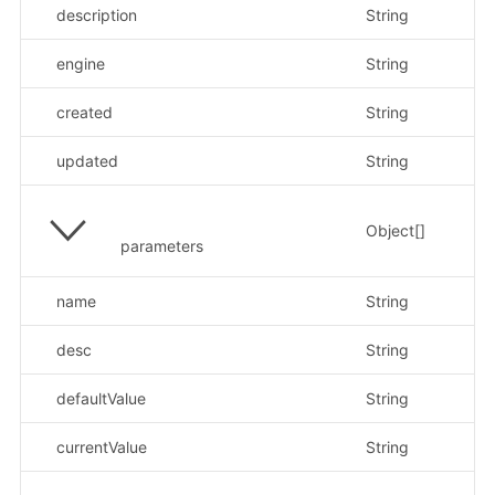
description
String
示例
engine
String
示
created
String
示例
updated
String
示例
Object[]
parameters
name
String
示例
desc
String
示
defaultValue
String
示
currentValue
String
示