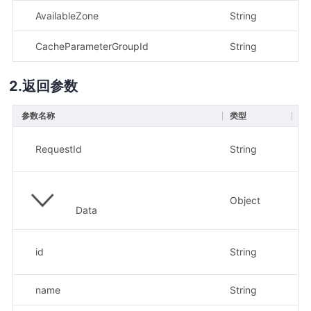
AvailableZone
String
否
CacheParameterGroupId
String
是
返回参数
参数名称
类型
描
示例
RequestId
String
8
Object
Data
示
id
String
16
name
String
示例