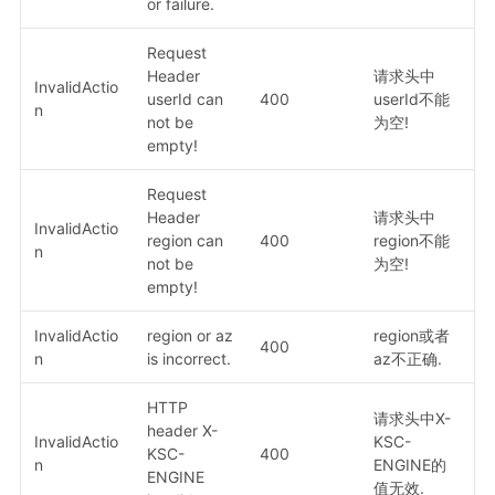
or failure.
Request
Header
请求头中
InvalidActio
userId can
400
userId不能
n
not be
为空!
empty!
Request
Header
请求头中
InvalidActio
region can
400
region不能
n
not be
为空!
empty!
InvalidActio
region or az
region或者
400
n
is incorrect.
az不正确.
HTTP
请求头中X-
header X-
InvalidActio
KSC-
KSC-
400
n
ENGINE的
ENGINE
值无效.