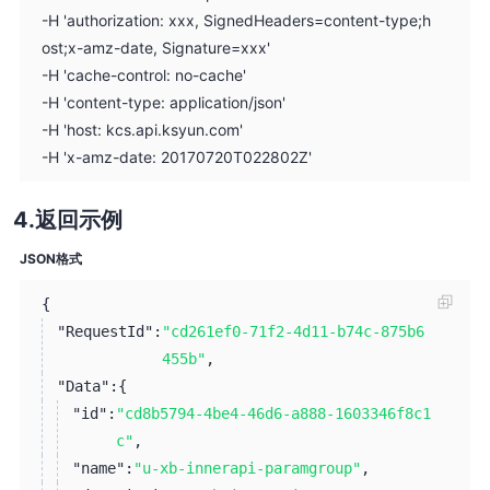
-H 'authorization: xxx, SignedHeaders=content-type;h
ost;x-amz-date, Signature=xxx'
-H 'cache-control: no-cache'
-H 'content-type: application/json'
-H 'host: kcs.api.ksyun.com'
-H 'x-amz-date: 20170720T022802Z'
返回示例
JSON格式
{
"RequestId":
"cd261ef0-71f2-4d11-b74c-875b6
455b"
,
"Data":
{
"id":
"cd8b5794-4be4-46d6-a888-1603346f8c1
c"
,
"name":
"u-xb-innerapi-paramgroup"
,