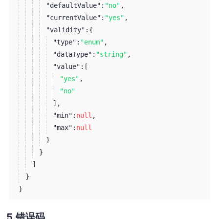
"defaultValue":
"no"
,
"currentValue":
"yes"
,
"validity":
{
"type":
"enum"
,
"dataType":
"string"
,
"value":
[
"yes"
,
"no"
]
,
"min":
null
,
"max":
null
}
}
]
}
}
错误码