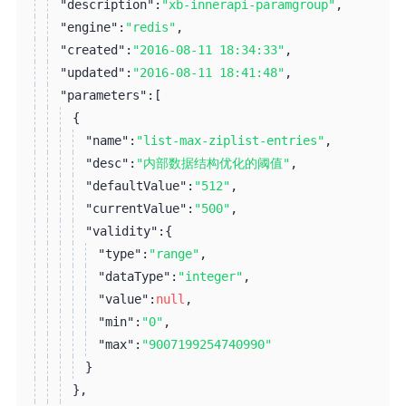
"description":
"xb-innerapi-paramgroup"
,
"engine":
"redis"
,
"created":
"2016-08-11 18:34:33"
,
"updated":
"2016-08-11 18:41:48"
,
"parameters":
[
{
"name":
"list-max-ziplist-entries"
,
"desc":
"内部数据结构优化的阈值"
,
"defaultValue":
"512"
,
"currentValue":
"500"
,
"validity":
{
"type":
"range"
,
"dataType":
"integer"
,
"value":
null
,
"min":
"0"
,
"max":
"9007199254740990"
}
}
,