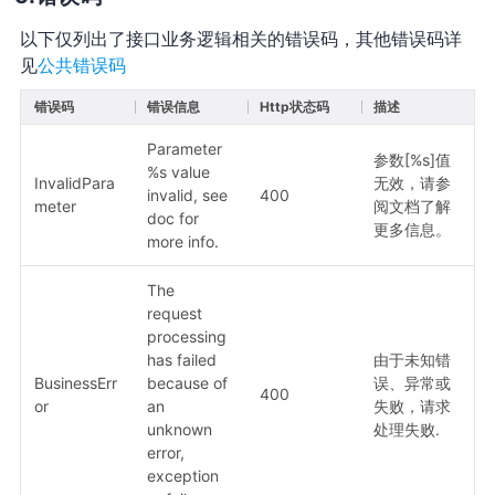
以下仅列出了接口业务逻辑相关的错误码，其他错误码详
见
公共错误码
错误码
错误信息
Http状态码
描述
Parameter
参数[%s]值
%s value
InvalidPara
无效，请参
invalid, see
400
meter
阅文档了解
doc for
更多信息。
more info.
The
request
processing
has failed
由于未知错
BusinessErr
because of
误、异常或
400
or
an
失败，请求
unknown
处理失败.
error,
exception