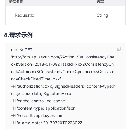
参数名称
类型
描
示
RequestId
String
5b
请求示例
curl -X GET
'http://dts.api.ksyun.com/?Action=SetConsistencyChe
ck&Version=2018-01-08&TaskId=xxx&ConsistencyCh
eckAuto=xxx&ConsistencyCheckCycle=xxx&Consiste
ncyCheckFixedTime=xxx'
-H 'authorization: xxx, SignedHeaders=content-type;h
ost;x-amz-date, Signature=xxx'
-H 'cache-control: no-cache'
-H 'content-type: application/json'
-H 'host: dts.api.ksyun.com'
-H 'x-amz-date: 20170720T022802Z'