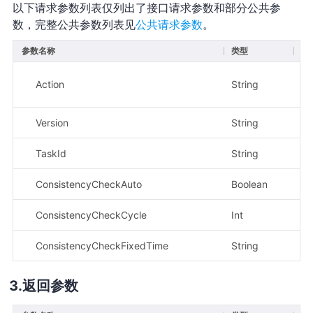
以下请求参数列表仅列出了接口请求参数和部分公共参
数，完整公共参数列表见
公共请求参数
。
参数名称
类型
必
Action
String
是
Version
String
是
TaskId
String
是
ConsistencyCheckAuto
Boolean
是
ConsistencyCheckCycle
Int
否
ConsistencyCheckFixedTime
String
否
返回参数