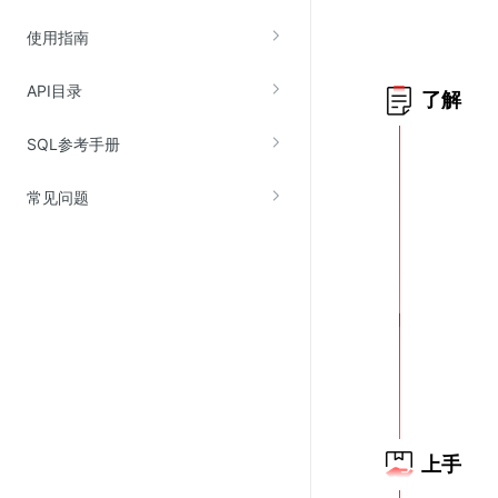
云直播(KLS)
使用指南
云转码(KET)
API目录
了解
边缘节点计算
SQL参考手册
云安全
常见问题
金山云云防火墙
大模型应用防火墙
渗透测试
云堡垒机
高防IP(KAD)
DDoS原生高防
主机安全
Web应用防火墙(WAF)
上手
密钥管理服务