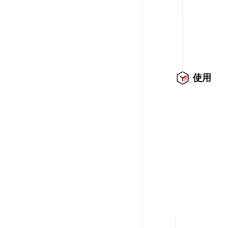
SSL证书管理
云安全中心
应急响应
合规性
使用
资质认证
欧盟数据保护条例（GDPR）