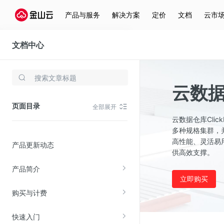
产品与服务
解决方案
定价
文档
云市
文档中心
云数据仓库ClickHouse
存储与云分发
云数据仓
文件存储KPFS
页面目录
全部展开
CDN
云数据仓库Cli
对象存储(KS3)
多种规格集群，
高性能、灵活易
产品更新动态
云硬盘(EBS)
供高效支撑。
文件存储KFS
产品简介
全站加速
立即购买
购买与计费
在线迁移服务
快速入门
视频云服务