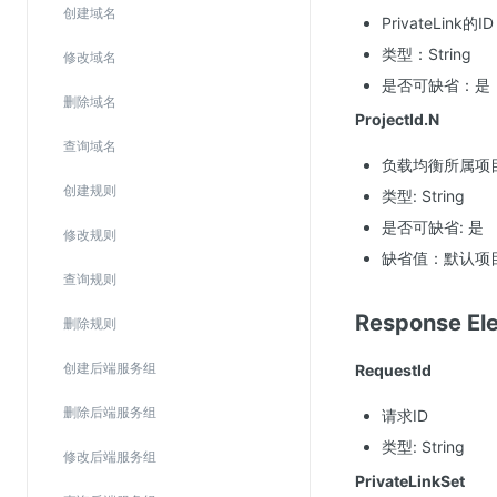
创建域名
PrivateLink的ID
类型：String
视频云服务
修改域名
是否可缺省：是
云直播(KLS)
删除域名
ProjectId.N
云转码(KET)
查询域名
负载均衡所属项目
边缘节点计算
创建规则
类型: String
云安全
是否可缺省: 是
修改规则
缺省值：默认项
金山云云防火墙
查询规则
大模型应用防火墙
Response 
删除规则
渗透测试
创建后端服务组
RequestId
云堡垒机
高防IP(KAD)
删除后端服务组
请求ID
DDoS原生高防
类型: String
修改后端服务组
主机安全
PrivateLinkSet