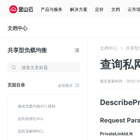
更新证书信息
产品与服务
解决方案
定价
文档
云市
描述证书
文档中心
创建负载均衡ACL
删除负载均衡ACL
文档中心
共享型
共享型负载均衡
修改负载均衡ACL
查询私
存储与云分发
查询负载均衡ACL信息
文件存储KPFS
新建负载均衡ACL规则
最近更新时间：2022-01-1
页面目录
全部展开
CDN
删除负载均衡ACL规则
对象存储(KS3)
DescribePr
修改负载均衡ACL规则
云硬盘(EBS)
监听器绑定ACL
Request P
文件存储KFS
全站加速
监听器解绑ACL
PrivateLinkId.N
在线迁移服务