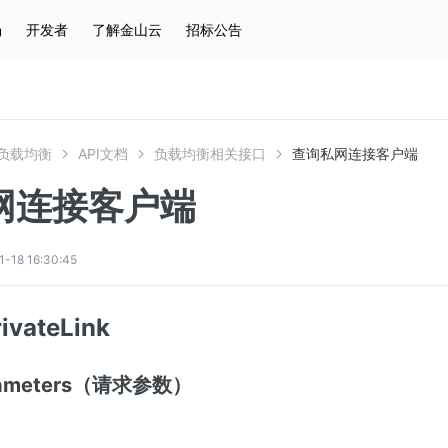
场
开发者
了解金山云
招标公告
热门搜索
云服务器
弹性IP
对象存储
IAM
负载均衡
API文档
负载均衡相关接口
查询私网连接客户端
网连接客户端
8 16:30:45
ivateLink
arameters（请求参数）