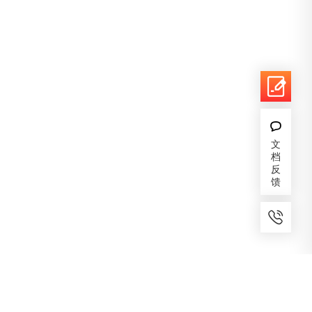
文
档
反
馈
7x24小时服务
免费备案