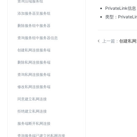
查询后端服务组
Web应用防火墙(WAF)
PrivateLink信息
添加服务器至服务组
密钥管理服务
类型：PrivateLin
SSL证书管理
删除服务组中服务器
云安全中心
查询服务组中服务器信息
上一篇：
创建私网
应急响应
创建私网连接服务端
合规性
删除私网连接服务端
资质认证
查询私网连接服务端
欧盟数据保护条例（GDPR）
修改私网连接服务端
同意建立私网连接
拒绝建立私网连接
服务端断开私网连接
查询服务端已建立的私网连接