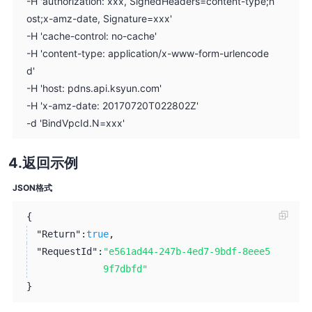
-H 'authorization: xxx, SignedHeaders=content-type;h
ost;x-amz-date, Signature=xxx'
-H 'cache-control: no-cache'
-H 'content-type: application/x-www-form-urlencode
d'
-H 'host: pdns.api.ksyun.com'
-H 'x-amz-date: 20170720T022802Z'
-d 'BindVpcId.N=xxx'
返回示例
JSON格式
{
"Return":
true
,
"RequestId":
"e561ad44-247b-4ed7-9bdf-8eee5
9f7dbfd"
}