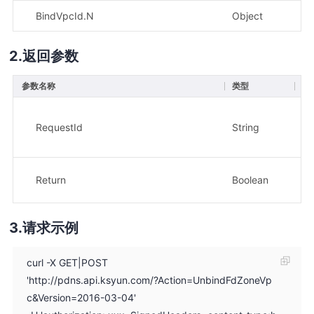
BindVpcId.N
Object
否
返回参数
参数名称
类型
描
请
RequestId
String
示
8e
操
Return
Boolean
示
请求示例
curl -X GET|POST
'http://pdns.api.ksyun.com/?Action=UnbindFdZoneVp
c&Version=2016-03-04'