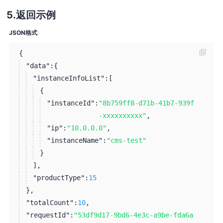
返回示例
JSON格式
{
"data":
{
"instanceInfoList":
[
{
"instanceId":
"8b759ff8-d71b-41b7-939f
-xxxxxxxxxx"
,
"ip":
"10.0.0.0"
,
"instanceName":
"cms-test"
}
]
,
"productType":
15
}
,
"totalCount":
10
,
"requestId":
"53df9d17-9bd6-4e3c-a9be-fda6a