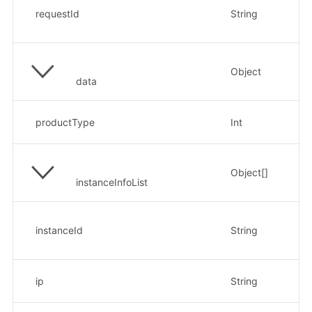
示
requestId
String
fd
Object
data
云
productType
Int
示
Object[]
instanceInfoList
资
示
instanceId
String
xx
资
ip
String
示