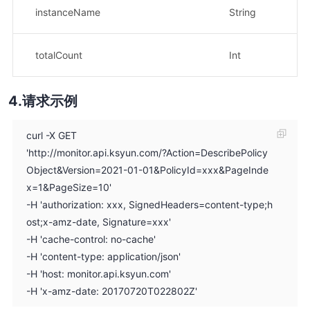
资
instanceName
String
示
总
totalCount
Int
示
请求示例
curl -X GET
'http://monitor.api.ksyun.com/?Action=DescribePolicy
Object&Version=2021-01-01&PolicyId=xxx&PageInde
x=1&PageSize=10'
-H 'authorization: xxx, SignedHeaders=content-type;h
ost;x-amz-date, Signature=xxx'
-H 'cache-control: no-cache'
-H 'content-type: application/json'
-H 'host: monitor.api.ksyun.com'
-H 'x-amz-date: 20170720T022802Z'