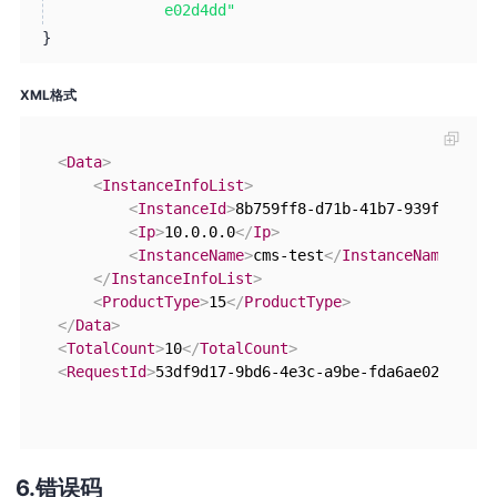
e02d4dd"
}
XML格式
<
Data
>
<
InstanceInfoList
>
<
InstanceId
>
8b759ff8-d71b-41b7-939f-xxxxx
<
Ip
>
10.0.0.0
</
Ip
>
<
InstanceName
>
cms-test
</
InstanceName
>
</
InstanceInfoList
>
<
ProductType
>
15
</
ProductType
>
</
Data
>
<
TotalCount
>
10
</
TotalCount
>
<
RequestId
>
53df9d17-9bd6-4e3c-a9be-fda6ae02d4dd
</
错误码