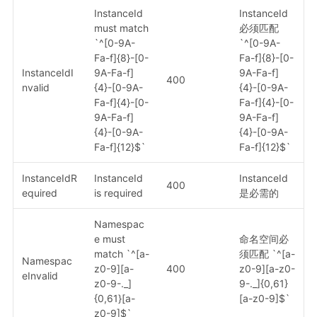
InstanceId
InstanceId
must match
必须匹配
`^[0-9A-
`^[0-9A-
Fa-f]{8}-[0-
Fa-f]{8}-[0-
InstanceIdI
9A-Fa-f]
9A-Fa-f]
400
nvalid
{4}-[0-9A-
{4}-[0-9A-
Fa-f]{4}-[0-
Fa-f]{4}-[0-
9A-Fa-f]
9A-Fa-f]
{4}-[0-9A-
{4}-[0-9A-
Fa-f]{12}$`
Fa-f]{12}$`
InstanceIdR
InstanceId
InstanceId
400
equired
is required
是必需的
Namespac
e must
命名空间必
match `^[a-
须匹配 `^[a-
Namespac
z0-9][a-
400
z0-9][a-z0-
eInvalid
z0-9-._]
9-._]{0,61}
{0,61}[a-
[a-z0-9]$`
z0-9]$`