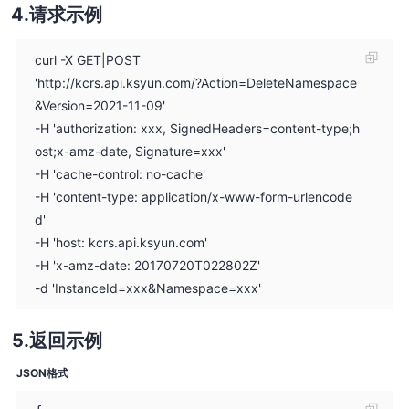
请求示例
curl -X GET|POST
'http://kcrs.api.ksyun.com/?Action=DeleteNamespace
&Version=2021-11-09'
-H 'authorization: xxx, SignedHeaders=content-type;h
ost;x-amz-date, Signature=xxx'
-H 'cache-control: no-cache'
-H 'content-type: application/x-www-form-urlencode
d'
-H 'host: kcrs.api.ksyun.com'
-H 'x-amz-date: 20170720T022802Z'
-d 'InstanceId=xxx&Namespace=xxx'
返回示例
JSON格式