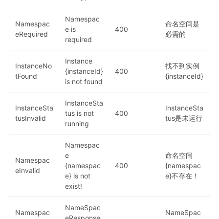
Namespac
Namespac
命名空间是
e is
400
eRequired
必需的
required
Instance
InstanceNo
找不到实例
{instanceId}
400
tFound
{instanceId}
is not found
InstanceSta
InstanceSta
InstanceSta
tus is not
400
tusInvalid
tus是未运行
running
Namespac
e
命名空间
Namespac
{namespac
400
{namespac
eInvalid
e} is not
e}不存在！
exist!
NameSpac
Namespac
NameSpac
eResponse