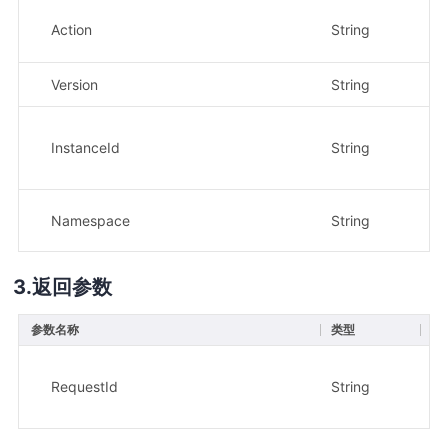
Action
String
是
Version
String
是
InstanceId
String
是
Namespace
String
是
返回参数
参数名称
类型
描
请求
示
RequestId
String
xx