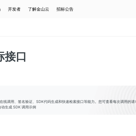
场
开发者
了解金山云
招标公告
热门搜索
云服务器
弹性IP
对象存储
IAM
标接口
er提供了在线调用、签名验证、SDK代码生成和快速检索接口等能力。您可査看每次调用的请
动生成 SDK 调用示例