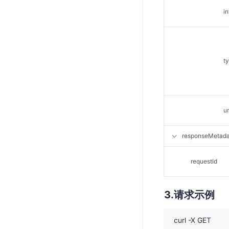
in
t
un
responseMetada
requestId
请求示例
curl -X GET