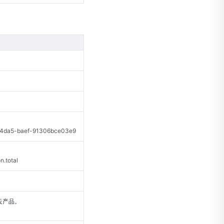
da5-baef-91306bce03e9
.total
云产品。