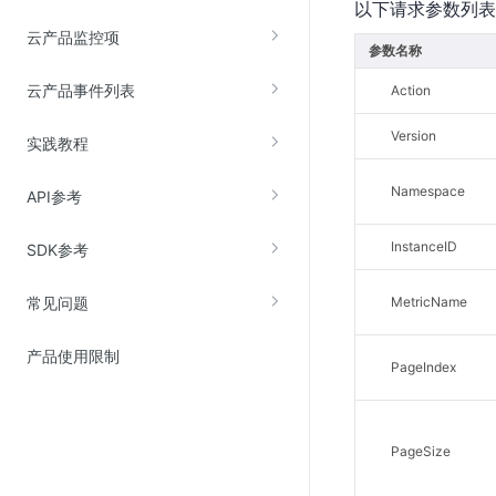
以下请求参数列表
云直播(KLS)
云产品监控项
参数名称
云转码(KET)
云产品事件列表
Action
边缘节点计算
Version
实践教程
云安全
Namespace
API参考
金山云云防火墙
大模型应用防火墙
InstanceID
SDK参考
渗透测试
常见问题
MetricName
云堡垒机
高防IP(KAD)
产品使用限制
PageIndex
DDoS原生高防
主机安全
Web应用防火墙(WAF)
PageSize
密钥管理服务