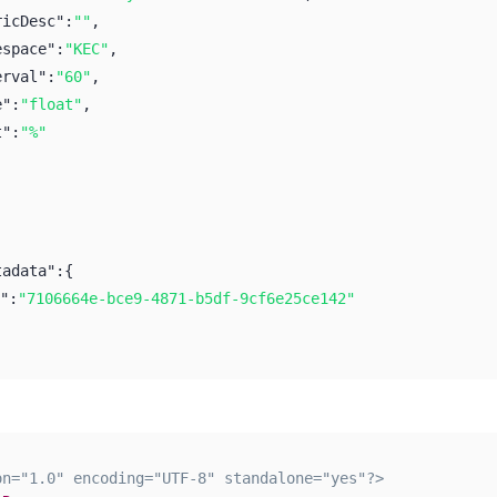
ricDesc":
""
,
espace":
"KEC"
,
erval":
"60"
,
e":
"float"
,
t":
"%"
tadata":
{
":
"7106664e-bce9-4871-b5df-9cf6e25ce142"
on="1.0" encoding="UTF-8" standalone="yes"?>