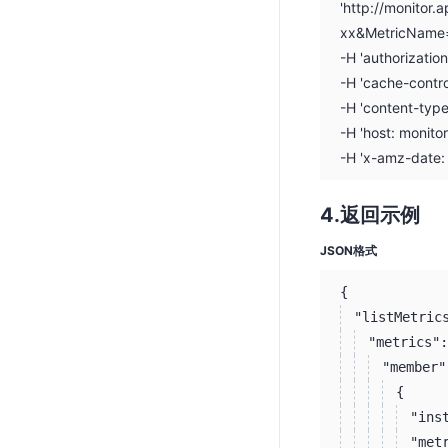
'http://monitor
xx&MetricName
-H 'authorizati
-H 'cache-contro
-H 'content-type
-H 'host: monito
-H 'x-amz-date
返回示例
JSON格式
{
"listMetric
"metrics":
"member"
{
"ins
"met