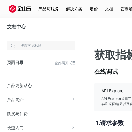
产品与服务
解决方案
定价
文档
云市
文档中心
云监控
存储与云分发
获取指
文件存储KPFS
页面目录
全部展开
CDN
在线调试
对象存储(KS3)
产品更新动态
云硬盘(EBS)
API Explorer
文件存储KFS
API Explor
产品简介
容和返回结果以及自
全站加速
购买与计费
在线迁移服务
请求参数
快速入门
视频云服务