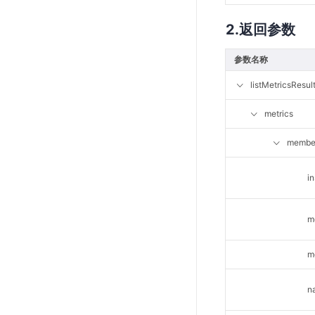
SSL证书管理
返回参数
云安全中心
应急响应
参数名称
listMetricsResul
合规性
metrics
资质认证
membe
欧盟数据保护条例（GDPR）
i
m
m
n