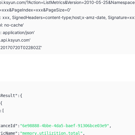
.api.ksyun.com/?Action=ListMetrics&Version=2010-05-25&Namespac
=xxx&PageIndex=xxx&PageSize=0'
on: xxx, SignedHeaders=content-type;host;x-amz-date, Signature=xx
l: no-cache'
: application/json'
r.api.ksyun.com'
: 20170720T022802Z'
sResult":
{
{
:
[
tanceId":
"6e98888-4bbe-4da5-baef-91306bce03e9"
,
ricName":
"memory.utilizition.total"
,