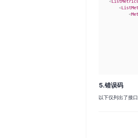
<
ListMetric
<
ListMe
<
Me
</
M
错误码
</
ListM
<
Respon
以下仅列出了接口
<
Re
</
Respo
</
ListMetri