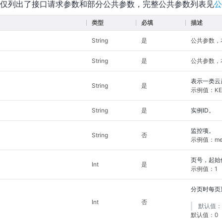
仅列出了接口请求参数和部分公共参数，完整公共参数列表见
公
类型
必填
描述
String
是
公共参数，本接
String
是
公共参数，本
表示一类云
String
是
示例值：KE
String
是
实例ID。
监控项。
String
否
示例值：memory
页号，起始
Int
是
示例值：1
分页时每页
Int
否
默认值：
默认值：0