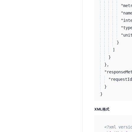
"met
"nam
"int
"typ
"uni
}
]
}
}
,
"responseMe
"requestId
}
}
XML格式
<?xml versi