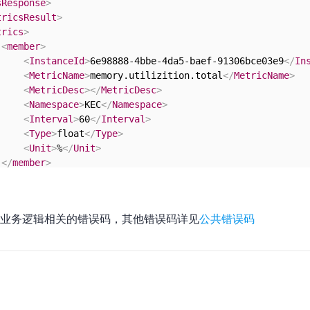
sResponse
>
tricsResult
>
trics
>
<
member
>
<
InstanceId
>
6e98888-4bbe-4da5-baef-91306bce03e9
</
In
<
MetricName
>
memory.utilizition.total
</
MetricName
>
<
MetricDesc
>
</
MetricDesc
>
<
Namespace
>
KEC
</
Namespace
>
<
Interval
>
60
</
Interval
>
<
Type
>
float
</
Type
>
<
Unit
>
%
</
Unit
>
</
member
>
etrics
>
etricsResult
>
seMetadata
>
业务逻辑相关的错误码，其他错误码详见
公共错误码
questId
>
7106664e-bce9-4871-b5df-9cf6e25ce142
</
RequestId
>
nseMetadata
>
csResponse
>