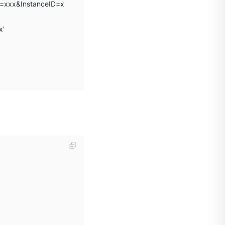
e=xxx&InstanceID=x
x'