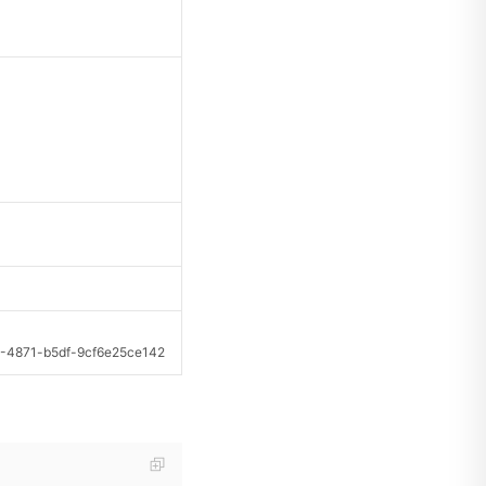
。
871-b5df-9cf6e25ce142