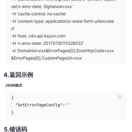
ost;x-amz-date, Signature=xxx'
-H 'cache-control: no-cache'
-H 'content-type: application/x-www-form-urlencode
d'
-H 'host: cdn.api.ksyun.com'
-H 'x-amz-date: 20170720T022802Z'
-d 'DomainId=xxx&ErrorPages[0].ErrorHttpCode=xxx
&ErrorPages[0].CustomPageUrl=xxx'
返回示例
JSON格式
{
"SetErrorPageConfig":
""
}
错误码