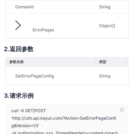
DomainId
String
是
Object[]
是
ErrorPages
返回参数
参数名称
类型
描
Se
SetErrorPageConfig
String
示例
请求示例
curl -X GET|POST
'http://cdn.api.ksyun.com/?Action=SetErrorPageConfi
g&Version=V3'
-H 'authorization: xxx, SignedHeaders=content-type;h