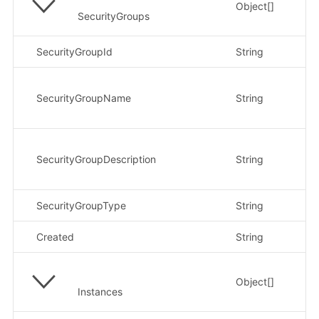
Object[]
SecurityGroups
SecurityGroupId
String
示
示
SecurityGroupName
String
ji
6
示
SecurityGroupDescription
String
ji
0
SecurityGroupType
String
示
Created
String
示
Object[]
Instances