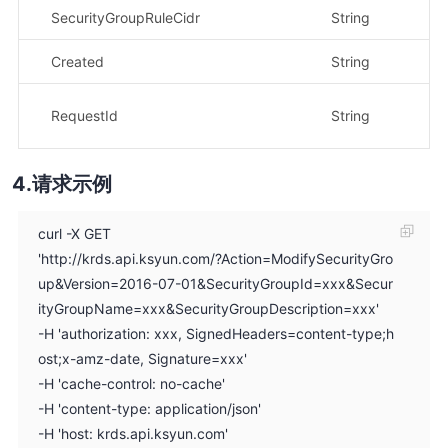
SecurityGroupRuleCidr
String
示
Created
String
示
示
RequestId
String
2
请求示例
curl -X GET
'http://krds.api.ksyun.com/?Action=ModifySecurityGro
up&Version=2016-07-01&SecurityGroupId=xxx&Secur
ityGroupName=xxx&SecurityGroupDescription=xxx'
-H 'authorization: xxx, SignedHeaders=content-type;h
ost;x-amz-date, Signature=xxx'
-H 'cache-control: no-cache'
-H 'content-type: application/json'
-H 'host: krds.api.ksyun.com'