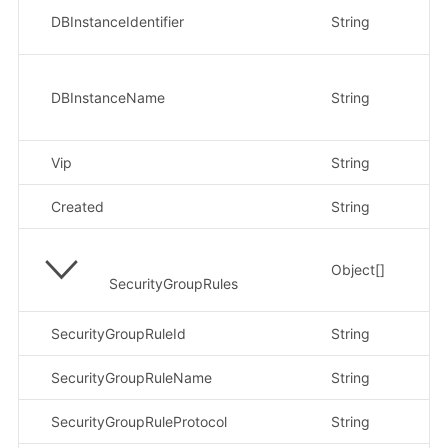
示
DBInstanceIdentifier
String
0f
示
DBInstanceName
String
ji
74
Vip
String
示
Created
String
示
Object[]
SecurityGroupRules
SecurityGroupRuleId
String
示
SecurityGroupRuleName
String
示
SecurityGroupRuleProtocol
String
示