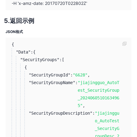
-H 'x-amz-date: 20170720T022802Z'
返回示例
JSON格式
{
"Data":
{
"SecurityGroups":
[
{
"SecurityGroupId":
"6628"
,
"SecurityGroupName":
"jiajingguo_AutoT
est_SecurityGroup
_2024060510163496
5"
,
"SecurityGroupDescription":
"jiajinggu
o_AutoTest
_SecurityG
roupDesc_2