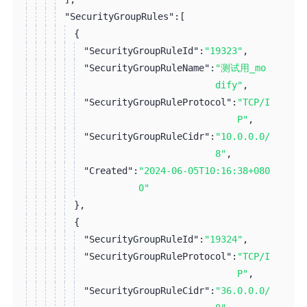
"SecurityGroupRules":
[
{
"SecurityGroupRuleId":
"19323"
,
"SecurityGroupRuleName":
"测试用_mo
dify"
,
"SecurityGroupRuleProtocol":
"TCP/I
P"
,
"SecurityGroupRuleCidr":
"10.0.0.0/
8"
,
"Created":
"2024-06-05T10:16:38+080
0"
}
,
{
"SecurityGroupRuleId":
"19324"
,
"SecurityGroupRuleProtocol":
"TCP/I
P"
,
"SecurityGroupRuleCidr":
"36.0.0.0/