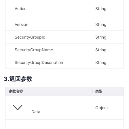
Action
String
是
Version
String
是
SecurityGroupId
String
是
SecurityGroupName
String
否
SecurityGroupDescription
String
否
返回参数
参数名称
类型
描
Object
返
Data