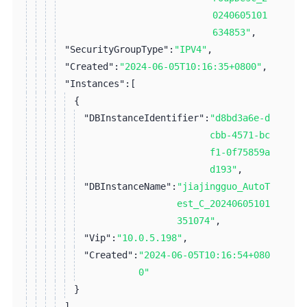
0240605101
634853"
,
"SecurityGroupType":
"IPV4"
,
"Created":
"2024-06-05T10:16:35+0800"
,
"Instances":
[
{
"DBInstanceIdentifier":
"d8bd3a6e-d
cbb-4571-bc
f1-0f75859a
d193"
,
"DBInstanceName":
"jiajingguo_AutoT
est_C_20240605101
351074"
,
"Vip":
"10.0.5.198"
,
"Created":
"2024-06-05T10:16:54+080
0"
}
]
,