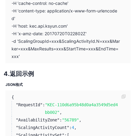
-H 'cache-control: no-cache'
-H 'content-type: application/x-www-form-urlencode
d'
-H 'host: kec.api.ksyun.com'
-H 'x-amz-date: 20170720T022802Z'
-d 'ScalingGroupId=xxx&ScalingActivityId.N=xxx&Mar
ker=xxx&MaxResults=xxx&StartTime=xxx&EndTime=
xxx'
返回示例
JSON格式
{
"RequestId":
"KEC-110d6a95b48d0a4a3549d5ed4
bb002"
,
"AvailabilityZone":
"56789"
,
"ScalingActivityCount":
4
,
"ScalingActivitySet":
[