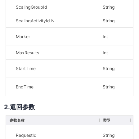
ScalingGroupId
String
是
ScalingActivityId.N
String
否
Marker
Int
否
MaxResults
Int
否
StartTime
String
否
EndTime
String
否
返回参数
参数名称
类型
描
示
RequestId
String
1