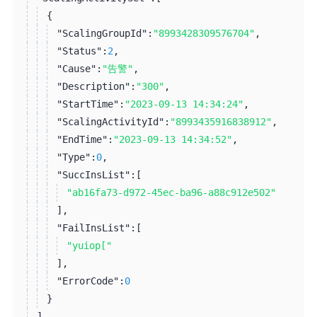
{
"ScalingGroupId":
"8993428309576704"
,
"Status":
2
,
"Cause":
"告警"
,
"Description":
"300"
,
"StartTime":
"2023-09-13 14:34:24"
,
"ScalingActivityId":
"8993435916838912"
,
"EndTime":
"2023-09-13 14:34:52"
,
"Type":
0
,
"SuccInsList":
[
"ab16fa73-d972-45ec-ba96-a88c912e502"
]
,
"FailInsList":
[
"yuiop["
]
,
"ErrorCode":
0
}
]