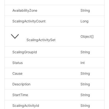
AvailabilityZone
String
示
ScalingActivityCount
Long
示
Object[]
ScalingActivitySet
ScalingGroupId
String
示
Status
Int
示
Cause
String
示
Description
String
示
StartTime
String
示
ScalingActivityId
String
示