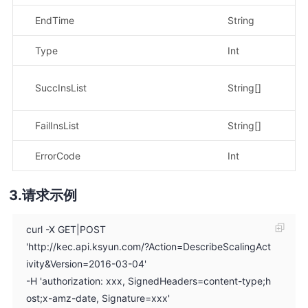
EndTime
String
示
Type
Int
示
示
SuccInsList
String[]
a8
FailInsList
String[]
示
ErrorCode
Int
示
请求示例
curl -X GET|POST
'http://kec.api.ksyun.com/?Action=DescribeScalingAct
ivity&Version=2016-03-04'
-H 'authorization: xxx, SignedHeaders=content-type;h
ost;x-amz-date, Signature=xxx'