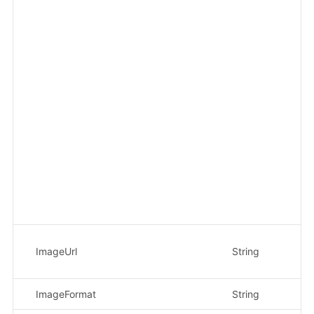
ImageUrl
String
是
ImageFormat
String
是