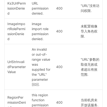
Ks3UrlPerm
URL
“URL”没有访
issionDenie
permission
400
问权限.
d
denied.
ImageImpo
image
未配置镜像
rtRolePermi
import role
400
导入角色权
ssionDenie
permission
限.
d
denied.
An invalid
or out-of-
range value
“URL”参数的
UrlStrInvali
was
取值无效或
dParameter
400
supplied for
者超出有效
Value
the "URL"
范围.
parameter
[{0}].
this region
RegionPer
function
当前机房未
missionDeni
400
permission
开放该服务.