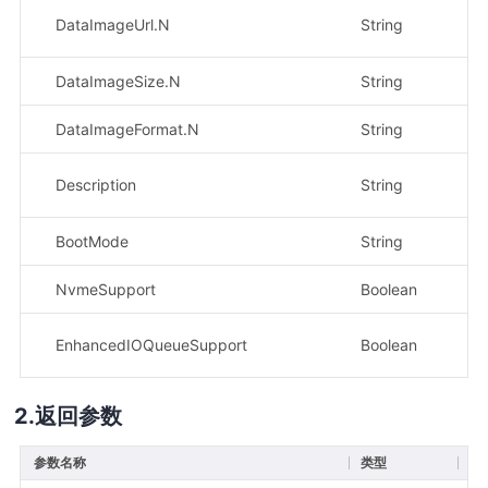
DataImageUrl.N
String
否
DataImageSize.N
String
否
DataImageFormat.N
String
否
Description
String
否
BootMode
String
否
NvmeSupport
Boolean
否
EnhancedIOQueueSupport
Boolean
否
返回参数
参数名称
类型
描