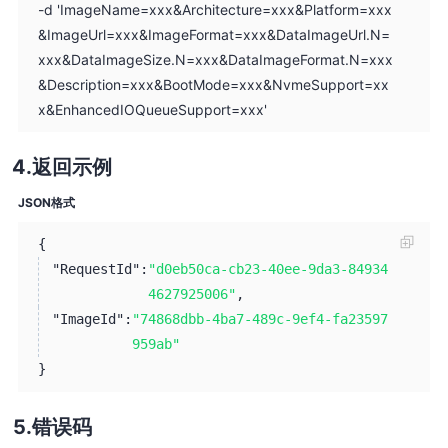
-d 'ImageName=xxx&Architecture=xxx&Platform=xxx
&ImageUrl=xxx&ImageFormat=xxx&DataImageUrl.N=
xxx&DataImageSize.N=xxx&DataImageFormat.N=xxx
&Description=xxx&BootMode=xxx&NvmeSupport=xx
x&EnhancedIOQueueSupport=xxx'
返回示例
JSON格式
{
"RequestId":
"d0eb50ca-cb23-40ee-9da3-84934
4627925006"
,
"ImageId":
"74868dbb-4ba7-489c-9ef4-fa23597
959ab"
}
错误码