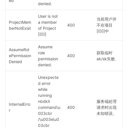
ed
denied.
User is not
当前用户并
ProjectMem
a member
400
不在项目
berNotExist
of Project
[{0}]中
[{0}]
Assume
AssumeRol
role
获取临时
ePermission
400
permission
ak/sk失败.
Denied
denied.
Unexpecte
d error
while
running
nbdkit
服务端处理
InternalErro
command\u
400
请求时出现
r
003cbr
未知错误。
/\u003e\u0
03cbr