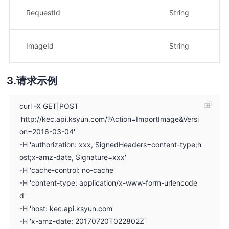
示
RequestId
String
8
示
ImageId
String
fa
请求示例
curl -X GET|POST
'http://kec.api.ksyun.com/?Action=ImportImage&Versi
on=2016-03-04'
-H 'authorization: xxx, SignedHeaders=content-type;h
ost;x-amz-date, Signature=xxx'
-H 'cache-control: no-cache'
-H 'content-type: application/x-www-form-urlencode
d'
-H 'host: kec.api.ksyun.com'
-H 'x-amz-date: 20170720T022802Z'