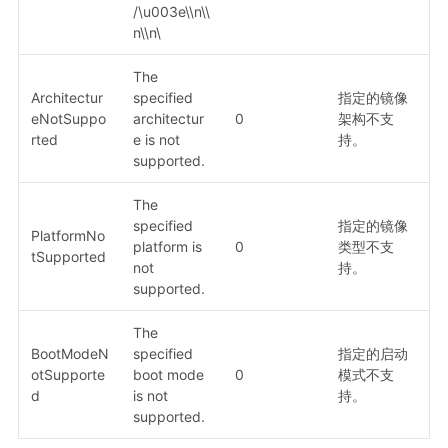
/\u003e\\n\\
n\\n\
The
Architectur
specified
指定的镜像
eNotSuppo
architectur
0
架构不支
rted
e is not
持。
supported.
The
specified
指定的镜像
PlatformNo
platform is
0
类型不支
tSupported
not
持。
supported.
The
BootModeN
specified
指定的启动
otSupporte
boot mode
0
模式不支
d
is not
持。
supported.