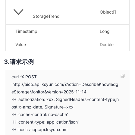
Object[]
存
StorageTrend
Timestamp
Long
时
Value
Double
存
请求示例
curl -X POST
'http://aicp.api.ksyun.com/?Action=DescribeKnowledg
eStorageMonitor&Version=2025-11-14'
-H 'authorization: xxx, SignedHeaders=content-type;h
ost;x-amz-date, Signature=xxx'
-H 'cache-control: no-cache'
-H 'content-type: application/json'
-H 'host: aicp.api.ksyun.com'