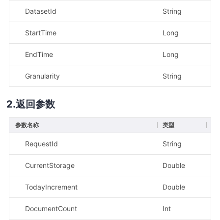
DatasetId
String
是
StartTime
Long
是
EndTime
Long
是
Granularity
String
否
返回参数
参数名称
类型
描
RequestId
String
请
CurrentStorage
Double
当
TodayIncrement
Double
今
DocumentCount
Int
文