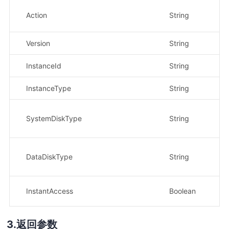
Action
String
是
Version
String
是
InstanceId
String
是
InstanceType
String
是
SystemDiskType
String
是
DataDiskType
String
是
InstantAccess
Boolean
否
返回参数