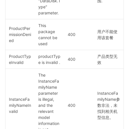
"DataDisk.T
围.
ype"
parameter.
This
ProductPer
package
用户不能使
missionDeni
400
cannot be
用该套餐
ed
used
ProductTyp
productTyp
产品类型无
400
eInvalid
e is invalid .
效
The
InstanceFa
milyName
parameter
InstanceFa
InstanceFa
is illegal,
milyName参
milyNameIn
and the
400
数非法，未
valid
relevant
找到相关机
model
型信息。
information