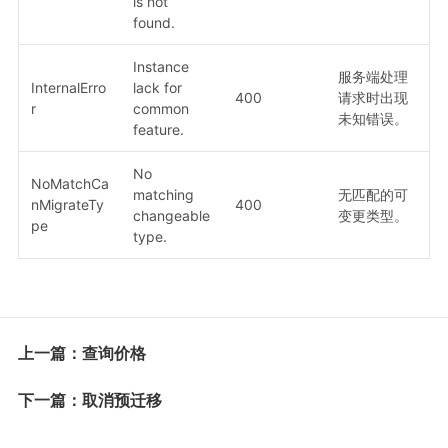
is not
found.
Instance
服务端处理
InternalErro
lack for
400
请求时出现
r
common
未知错误。
feature.
No
NoMatchCa
matching
无匹配的可
nMigrateTy
400
changeable
变更类型。
pe
type.
上一篇：查询价格
下一篇：取消预迁移