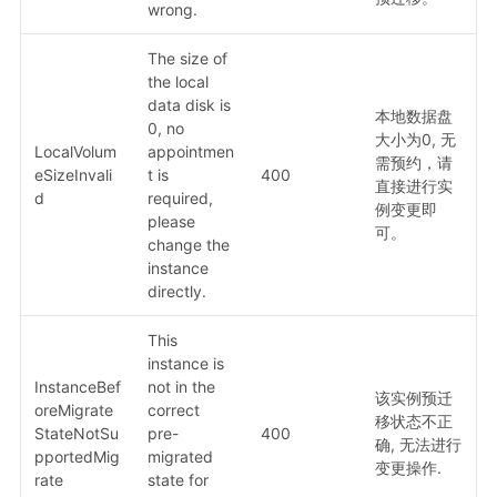
wrong.
The size of
the local
data disk is
本地数据盘
0, no
大小为0, 无
LocalVolum
appointmen
需预约，请
eSizeInvali
t is
400
直接进行实
d
required,
例变更即
please
可。
change the
instance
directly.
This
instance is
InstanceBef
not in the
该实例预迁
oreMigrate
correct
移状态不正
StateNotSu
pre-
400
确, 无法进行
pportedMig
migrated
变更操作.
rate
state for