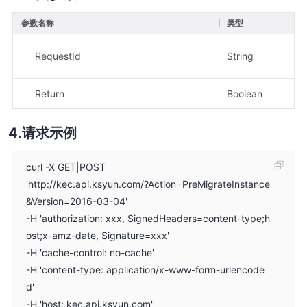
参数名称
类型
描
示
RequestId
String
fc
Return
Boolean
示
请求示例
curl -X GET|POST
'http://kec.api.ksyun.com/?Action=PreMigrateInstance
&Version=2016-03-04'
-H 'authorization: xxx, SignedHeaders=content-type;h
ost;x-amz-date, Signature=xxx'
-H 'cache-control: no-cache'
-H 'content-type: application/x-www-form-urlencode
d'
-H 'host: kec.api.ksyun.com'