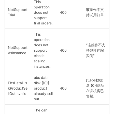
This
operation
NotSupport
该操作不支
does not
400
Trial
持试用订单.
support
trial orders.
This
operation
does not
"该操作不支
NotSupport
support
400
持弹性伸缩
AsInstance
elastic
实例".
scaling
instances.
ebs data
此ebs数据
EbsDataDis
disk [{0}]
盘[{0}]商品
kProductSe
product
400
在该机房已
llOutInvalid
already sell
售罄.
out.
The can