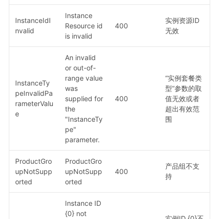
Instance
InstanceIdI
实例资源ID
Resource id
400
nvalid
无效
is invalid
An invalid
or out-of-
range value
“实例套餐类
InstanceTy
was
型”参数的取
peInvalidPa
supplied for
400
值无效或者
rameterValu
the
超出有效范
e
"InstanceTy
围
pe"
parameter.
ProductGro
ProductGro
产品组不支
upNotSupp
upNotSupp
400
持
orted
orted
Instance ID
{0} not
实例ID {0}不