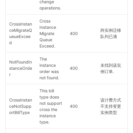
change
operations.
Cross
CrossInstan
Instance
ceMigrateQ
跨实例迁移
Migrate
400
ueueExcee
队列已满
Queue
d
Exceed.
The
NotFoundIn
instance
未找到该实
stanceOrde
400
order was
例订单.
r
not found.
This bill
type does
CrossInstan
该计费方式
not support
ceNotSupp
400
不支持变更
cross the
ortBillType
实例类型
instance
type.