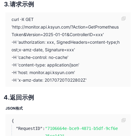
请求示例
curl -X GET
'http://monitor.api.ksyun.com/?Action=GetPrometheus
Token&Version=2025-01-01&ControllerID=xxx'
-H 'authorization: xxx, SignedHeaders=content-type;h
ost;x-amz-date, Signature=xxx'
-H 'cache-control: no-cache'
-H 'content-type: application/json'
-H 'host: monitor.api.ksyun.com'
-H 'x-amz-date: 20170720T022802Z'
返回示例
JSON格式
{
"RequestID":
"7106664e-bce9-4871-b5df-9cf6e
25ce142"
,