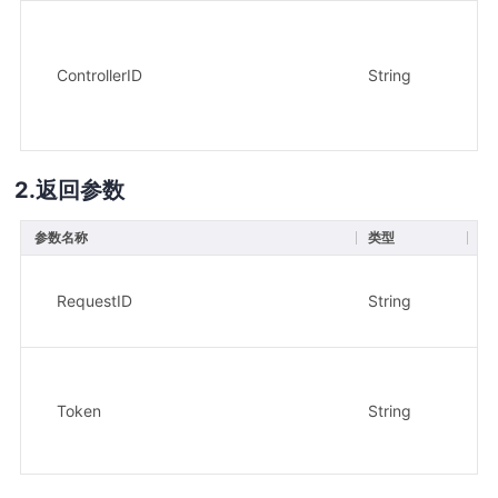
ControllerID
String
是
返回参数
参数名称
类型
描
请
示
RequestID
String
9c
访
Token
String
示例