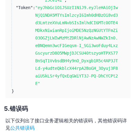
"Token":
"eyJhbGciOiJSUzI1NiJ9.eyJleHAiOjIw
NjQ1NDA5MTYsImlzcyI6Imh0dHBzOi8vd3
d3LmtzeXVuLmNvbSIsImlhdCI6MTc0OTE4
MDkxNiwianRpIjoiMDE5NzQzNGUtYTFmZi
03OGZjLWIwMzMtZDRlNjAwNzAwNWZkIn0.
eBNQemn3wcFIGeqsm-I_SGi3woFduy4Lxz
GscyurzD8O5MWpjDJCSU40tszyoHTPXS77
BnSqT1VvbsdBH4y9nO_Dyxgb1R5c4AP3JT
Ld-y4udteQkblcX44rpA2BoGH_3Oyuj3F8
aiUSkLSr4yfQxEqGWiYT3J-PQ-DhCYCPt2
E"
}
错误码
以下仅列出了接口业务逻辑相关的错误码，其他错误码详
见
公共错误码