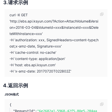
请求示例
curl -X GET
'http://ebs.api.ksyun.com/?Action=AttachVolume&Versi
on=2016-03-04&VolumeId=xxx&InstanceId=xxx&Dele
teWithInstance=xxx'
-H 'authorization: xxx, SignedHeaders=content-type;h
ost;x-amz-date, Signature=xxx'
-H 'cache-control: no-cache'
-H 'content-type: application/json'
-H 'host: ebs.api.ksyun.com'
-H 'x-amz-date: 20170720T022802Z'
返回示例
JSON格式
{
"RequestId":
"6e2682a1-5968-42f5-80e5-284aa