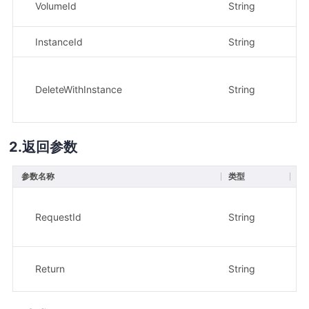
VolumeId
String
是
InstanceId
String
是
DeleteWithInstance
String
否
返回参数
参数名称
类型
描
请
RequestId
String
示
28
t
Return
String
示