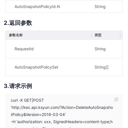
AutoSnapshotPolicyId.N
String
是
返回参数
参数名称
类型
描
请
RequestId
String
示
自
AutoSnapshotPolicySet
String[]
示
请求示例
curl -X GET|POST
'http://kec.api.ksyun.com/?Action=DeleteAutoSnapsho
tPolicy&Version=2016-03-04'
-H 'authorization: xxx, SignedHeaders=content-type;h