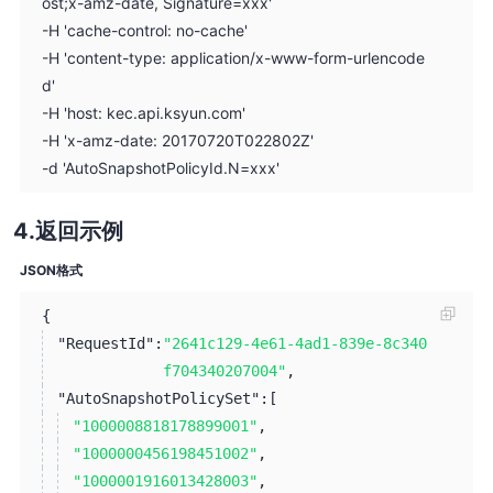
ost;x-amz-date, Signature=xxx'
-H 'cache-control: no-cache'
-H 'content-type: application/x-www-form-urlencode
d'
-H 'host: kec.api.ksyun.com'
-H 'x-amz-date: 20170720T022802Z'
-d 'AutoSnapshotPolicyId.N=xxx'
返回示例
JSON格式
{
"RequestId":
"2641c129-4e61-4ad1-839e-8c340
f704340207004"
,
"AutoSnapshotPolicySet":
[
"1000008818178899001"
,
"1000000456198451002"
,
"1000001916013428003"
,