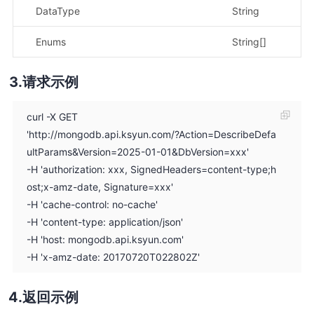
DataType
String
示
Enums
String[]
示
请求示例
curl -X GET
'http://mongodb.api.ksyun.com/?Action=DescribeDefa
ultParams&Version=2025-01-01&DbVersion=xxx'
-H 'authorization: xxx, SignedHeaders=content-type;h
ost;x-amz-date, Signature=xxx'
-H 'cache-control: no-cache'
-H 'content-type: application/json'
-H 'host: mongodb.api.ksyun.com'
-H 'x-amz-date: 20170720T022802Z'
返回示例