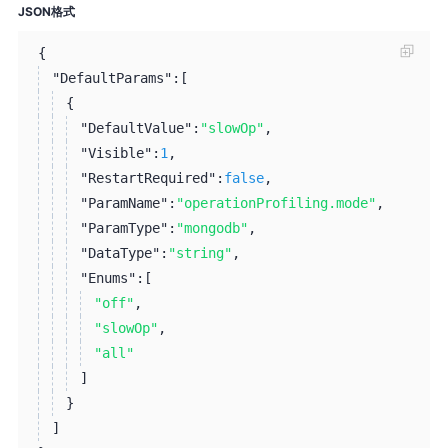
JSON格式
{
"DefaultParams":
[
{
"DefaultValue":
"slowOp"
,
"Visible":
1
,
"RestartRequired":
false
,
"ParamName":
"operationProfiling.mode"
,
"ParamType":
"mongodb"
,
"DataType":
"string"
,
"Enums":
[
"off"
,
"slowOp"
,
"all"
]
}
]