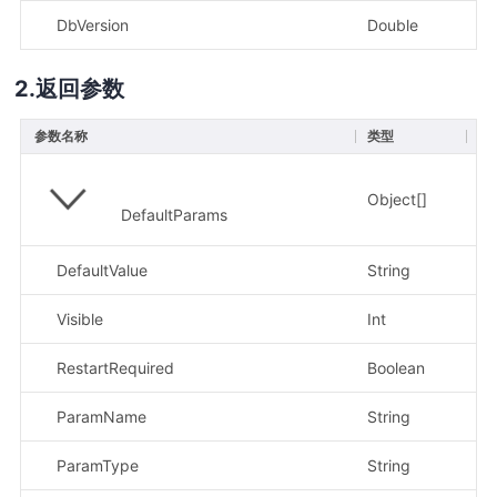
DbVersion
Double
是
返回参数
参数名称
类型
描
Object[]
DefaultParams
DefaultValue
String
示
Visible
Int
示
RestartRequired
Boolean
ParamName
String
示例
ParamType
String
示