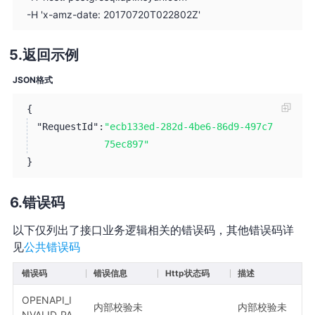
-H 'x-amz-date: 20170720T022802Z'
返回示例
JSON格式
{
"RequestId":
"ecb133ed-282d-4be6-86d9-497c7
75ec897"
}
错误码
以下仅列出了接口业务逻辑相关的错误码，其他错误码详
见
公共错误码
错误码
错误信息
Http状态码
描述
OPENAPI_I
内部校验未
内部校验未
NVALID_PA