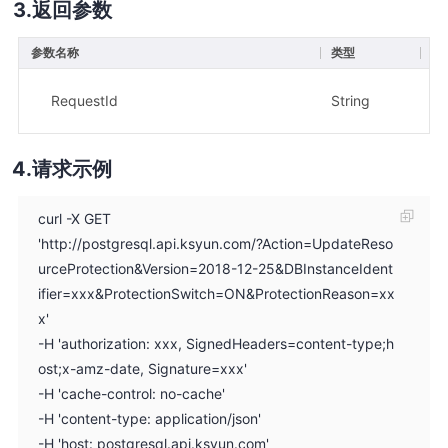
返回参数
参数名称
类型
描
示
RequestId
String
49
请求示例
curl -X GET
'http://postgresql.api.ksyun.com/?Action=UpdateReso
urceProtection&Version=2018-12-25&DBInstanceIdent
ifier=xxx&ProtectionSwitch=ON&ProtectionReason=xx
x'
-H 'authorization: xxx, SignedHeaders=content-type;h
ost;x-amz-date, Signature=xxx'
-H 'cache-control: no-cache'
-H 'content-type: application/json'
-H 'host: postgresql.api.ksyun.com'