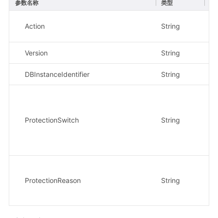
参数名称
类型
必
Action
String
是
Version
String
是
DBInstanceIdentifier
String
是
ProtectionSwitch
String
是
ProtectionReason
String
否