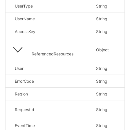
UserType
String
示
UserName
String
示
AccessKey
String
Object
ReferencedResources
User
String
示
ErrorCode
String
Region
String
示例
示例
RequestId
String
33
EventTime
String
示例