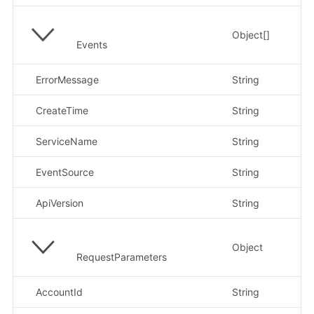
Object[]
Events
ErrorMessage
String
CreateTime
String
示例
ServiceName
String
示
EventSource
String
示例
ApiVersion
String
示
Object
RequestParameters
AccountId
String
示