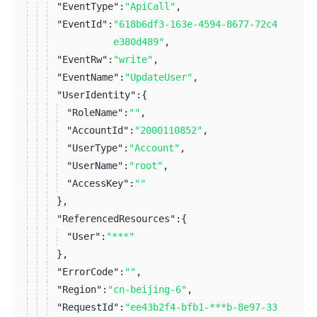
"EventType":
"ApiCall"
,
"EventId":
"618b6df3-163e-4594-8677-72c4
e380d489"
,
"EventRw":
"write"
,
"EventName":
"UpdateUser"
,
"UserIdentity":
{
"RoleName":
""
,
"AccountId":
"2000110852"
,
"UserType":
"Account"
,
"UserName":
"root"
,
"AccessKey":
""
}
,
"ReferencedResources":
{
"User":
"***"
}
,
"ErrorCode":
""
,
"Region":
"cn-beijing-6"
,
"RequestId":
"ee43b2f4-bfb1-***b-8e97-33