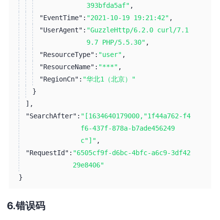
393bfda5af"
,
"EventTime":
"2021-10-19 19:21:42"
,
"UserAgent":
"GuzzleHttp/6.2.0 curl/7.1
9.7 PHP/5.5.30"
,
"ResourceType":
"user"
,
"ResourceName":
"***"
,
"RegionCn":
"华北1（北京）"
}
]
,
"SearchAfter":
"[1634640179000,"1f44a762-f4
f6-437f-878a-b7ade456249
c"]"
,
"RequestId":
"6505cf9f-d6bc-4bfc-a6c9-3df42
29e8406"
}
错误码