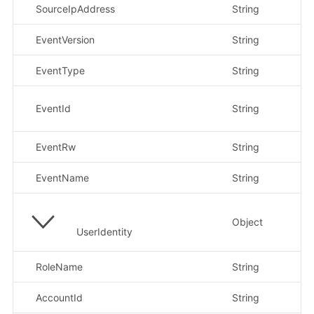
SourceIpAddress
String
示
EventVersion
String
示
EventType
String
示
示
EventId
String
7
EventRw
String
示
EventName
String
示
Object
UserIdentity
RoleName
String
AccountId
String
示