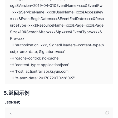
ogs&Version=2019-04-01&EventName=xxx&EventRw
=xxx&ServiceName=xxx&UserName=xxx&AccessKey
=xxx&EventBeginDate=xxx&EventEndDate=xxx&Reso
urceType=xxx&ResourceName=xxx&Page=xxx&Page
Size=10&SearchAfter=xxx&Ip=xxx&EventType=xxx&
Pre=xxx'
-H 'authorization: xxx, SignedHeaders=content-type;h
ost;x-amz-date, Signature=xxx'
-H 'cache-control: no-cache'
-H 'content-type: application/json'
-H 'host: actiontrail.api.ksyun.com'
-H 'x-amz-date: 20170720T022802Z'
返回示例
JSON格式
{