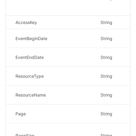
AccessKey
String
否
EventBeginDate
String
否
EventEndDate
String
否
ResourceType
String
否
ResourceName
String
否
Page
String
否
PageSize
String
否