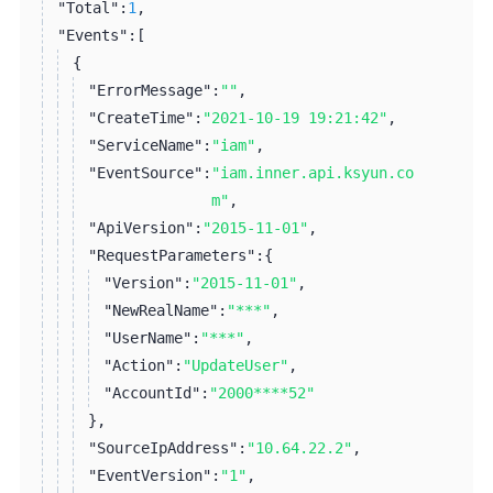
"Total":
1
,
"Events":
[
{
"ErrorMessage":
""
,
"CreateTime":
"2021-10-19 19:21:42"
,
"ServiceName":
"iam"
,
"EventSource":
"iam.inner.api.ksyun.co
m"
,
"ApiVersion":
"2015-11-01"
,
"RequestParameters":
{
"Version":
"2015-11-01"
,
"NewRealName":
"***"
,
"UserName":
"***"
,
"Action":
"UpdateUser"
,
"AccountId":
"2000****52"
}
,
"SourceIpAddress":
"10.64.22.2"
,
"EventVersion":
"1"
,