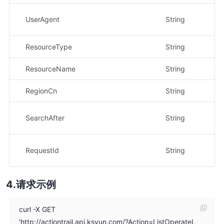
示例
UserAgent
String
PH
ResourceType
String
示
ResourceName
String
示
RegionCn
String
示
示
SearchAfter
String
f4
示
RequestId
String
3d
请求示例
curl -X GET
'http://actiontrail.api.ksyun.com/?Action=ListOperateL