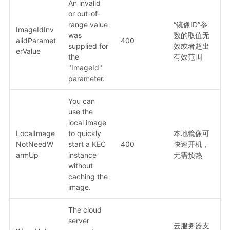
An invalid
or out-of-
range value
“镜像ID”参
ImageIdInv
was
数的取值无
alidParamet
400
supplied for
效或者超出
erValue
the
有效范围
"ImageId"
parameter.
You can
use the
local image
LocalImage
to quickly
本地镜像可
NotNeedW
start a KEC
400
快速开机，
armUp
instance
无需预热
without
caching the
image.
The cloud
server
云服务器支