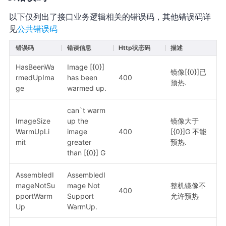
以下仅列出了接口业务逻辑相关的错误码，其他错误码详
见
公共错误码
错误码
错误信息
Http状态码
描述
HasBeenWa
Image [{0}]
镜像[{0}]已
rmedUpIma
has been
400
预热.
ge
warmed up.
can`t warm
ImageSize
up the
镜像大于
WarmUpLi
image
400
[{0}]G 不能
mit
greater
预热.
than [{0}] G
AssembledI
AssembledI
mageNotSu
mage Not
整机镜像不
400
pportWarm
Support
允许预热
Up
WarmUp.