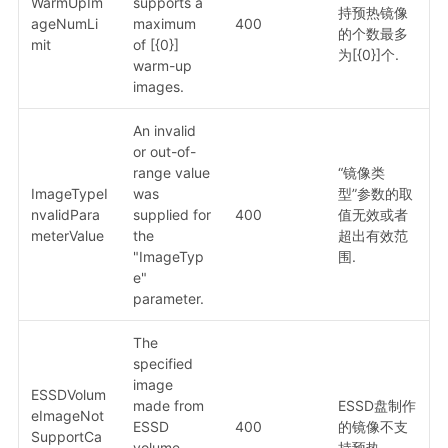
WarmUpIm
supports a
持预热镜像
ageNumLi
maximum
400
的个数最多
mit
of [{0}]
为[{0}]个.
warm-up
images.
An invalid
or out-of-
range value
“镜像类
ImageTypeI
was
型”参数的取
nvalidPara
supplied for
400
值无效或者
meterValue
the
超出有效范
"ImageTyp
围.
e"
parameter.
The
specified
image
ESSDVolum
made from
ESSD盘制作
eImageNot
ESSD
400
的镜像不支
SupportCa
volume
持预热