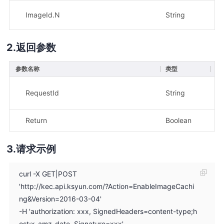
ImageId.N
String
是
返回参数
参数名称
类型
描
示
RequestId
String
e1
Return
Boolean
示
请求示例
curl -X GET|POST
'http://kec.api.ksyun.com/?Action=EnableImageCachi
ng&Version=2016-03-04'
-H 'authorization: xxx, SignedHeaders=content-type;h
ost;x-amz-date, Signature=xxx'