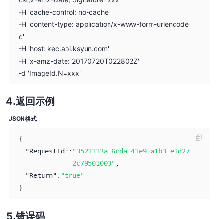
-H 'cache-control: no-cache'
-H 'content-type: application/x-www-form-urlencode
d'
-H 'host: kec.api.ksyun.com'
-H 'x-amz-date: 20170720T022802Z'
-d 'ImageId.N=xxx'
返回示例
JSON格式
{
"RequestId":
"3521113a-6cda-41e9-a1b3-e1d27
2c79501003"
,
"Return":
"true"
}
错误码