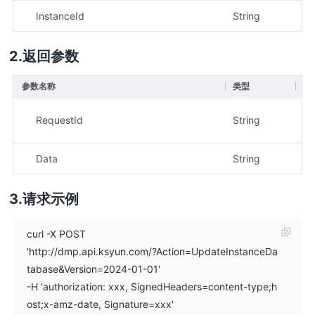
InstanceId
String
是
返回参数
参数名称
类型
描
示
RequestId
String
34
Data
String
示
请求示例
curl -X POST
'http://dmp.api.ksyun.com/?Action=UpdateInstanceDa
tabase&Version=2024-01-01'
-H 'authorization: xxx, SignedHeaders=content-type;h
ost;x-amz-date, Signature=xxx'