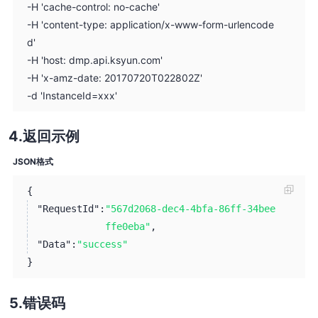
-H 'cache-control: no-cache'
-H 'content-type: application/x-www-form-urlencode
d'
-H 'host: dmp.api.ksyun.com'
-H 'x-amz-date: 20170720T022802Z'
-d 'InstanceId=xxx'
返回示例
JSON格式
{
"RequestId":
"567d2068-dec4-4bfa-86ff-34bee
ffe0eba"
,
"Data":
"success"
}
错误码