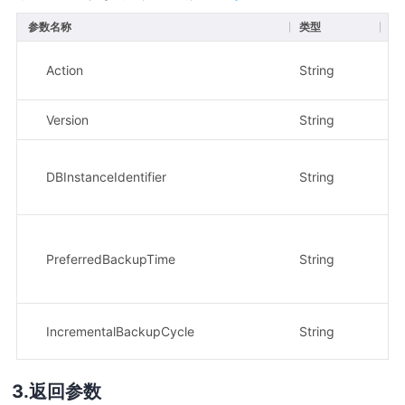
参数名称
类型
必
Action
String
是
Version
String
是
DBInstanceIdentifier
String
是
PreferredBackupTime
String
是
IncrementalBackupCycle
String
是
返回参数