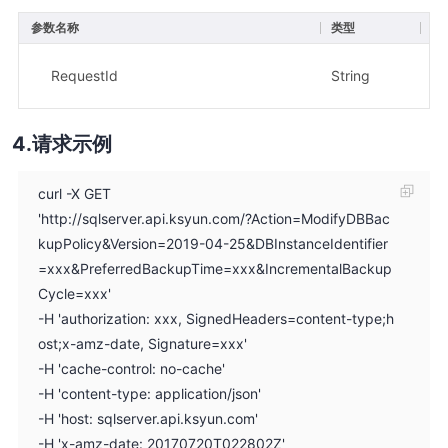
参数名称
类型
描
示
RequestId
String
8
请求示例
curl -X GET
'http://sqlserver.api.ksyun.com/?Action=ModifyDBBac
kupPolicy&Version=2019-04-25&DBInstanceIdentifier
=xxx&PreferredBackupTime=xxx&IncrementalBackup
Cycle=xxx'
-H 'authorization: xxx, SignedHeaders=content-type;h
ost;x-amz-date, Signature=xxx'
-H 'cache-control: no-cache'
-H 'content-type: application/json'
-H 'host: sqlserver.api.ksyun.com'
-H 'x-amz-date: 20170720T022802Z'