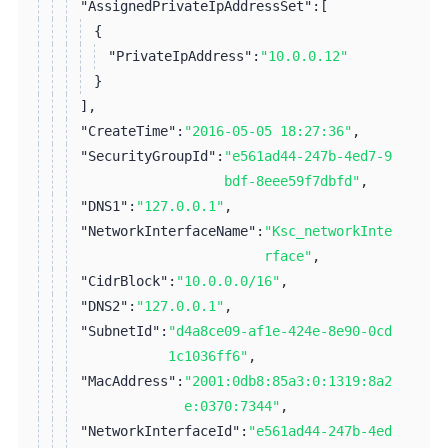
"AssignedPrivateIpAddressSet":
[
{
"PrivateIpAddress":
"10.0.0.12"
}
]
,
"CreateTime":
"2016-05-05 18:27:36"
,
"SecurityGroupId":
"e561ad44-247b-4ed7-9
bdf-8eee59f7dbfd"
,
"DNS1":
"127.0.0.1"
,
"NetworkInterfaceName":
"Ksc_networkInte
rface"
,
"CidrBlock":
"10.0.0.0/16"
,
"DNS2":
"127.0.0.1"
,
"SubnetId":
"d4a8ce09-af1e-424e-8e90-0cd
1c1036ff6"
,
"MacAddress":
"2001:0db8:85a3:0:1319:8a2
e:0370:7344"
,
"NetworkInterfaceId":
"e561ad44-247b-4ed