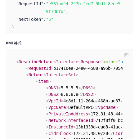
"RequestId":
"e561ad44-247b-4ed7-9bdf-8eee5
9f7dbfd"
,
"NextToken":
"5"
}
XML格式
<
DescribeNetworkInterfacesResponse
xmlns
=
"
http://
<
RequestId
>
b17410ee-24e0-4588-a95b-705413ae8d
<
NetworkInterfaceSet
>
<
item
>
<
DNS1
>
5.5.5.5
</
DNS1
>
<
DNS2
>
8.8.8.8
</
DNS2
>
<
VpcId
>
4e8d1f11-264a-468b-ae37-09b465
<
VpcName
>
DefaultVPC
</
VpcName
>
<
PrivateIpAddress
>
172.31.48.44
</
Priva
<
NetworkInterfaceId
>
712f8ff0-bcb2-403
<
InstanceId
>
13b1339d-ead8-41ac-b088-9
<
CidrBlock
>
172.31.48.0/20
</
CidrBlock
>