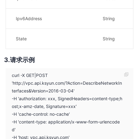
示
I
Ipv6Address
String
示
状
State
String
示例
请求示例
curl -X GET|POST
'http://vpc.api.ksyun.com/?Action=DescribeNetworkIn
terfaces&Version=2016-03-04'
-H 'authorization: xxx, SignedHeaders=content-type;h
ost;x-amz-date, Signature=xxx'
-H 'cache-control: no-cache'
-H 'content-type: application/x-www-form-urlencode
d'
-H 'host: vpc.api.ksyun.com'