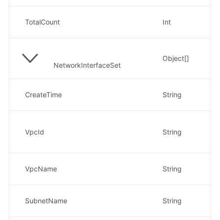
总
TotalCount
Int
示
Object[]
网
NetworkInterfaceSet
创
CreateTime
String
示
V
VpcId
String
示
8e
V
VpcName
String
示
子
SubnetName
String
示