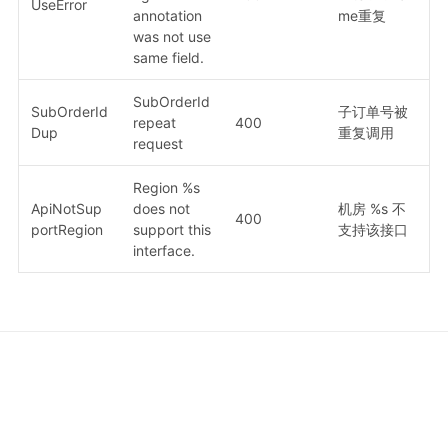
UseError
annotation
me重复
was not use
same field.
SubOrderId
SubOrderId
子订单号被
repeat
400
Dup
重复调用
request
Region %s
ApiNotSup
does not
机房 %s 不
400
portRegion
support this
支持该接口
interface.