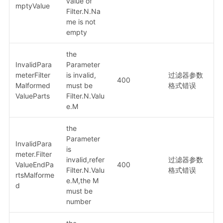
value of
mptyValue
Filter.N.Na
me is not
empty
the
InvalidPara
Parameter
meterFilter
is invalid,
过滤器参数
400
Malformed
must be
格式错误
ValueParts
Filter.N.Valu
e.M
the
Parameter
InvalidPara
is
meter.Filter
invalid,refer
过滤器参数
ValueEndPa
400
Filter.N.Valu
格式错误
rtsMalforme
e.M,the M
d
must be
number