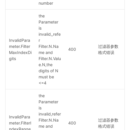
number
the
Parameter
is
invalid,,refe
InvalidPara
r
meter.Filter
Filter.N.Na
过滤器参数
400
MaxIndexDi
me and
格式错误
gits
Filter.N.Valu
e.N,the
digits of N
must be
<=4
the
Parameter
is
invalid,refer
InvalidPara
Filter.N.Na
过滤器参数
meter.FilterI
400
me and
格式错误
ndexRange