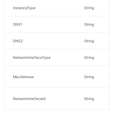
实
InstanceType
String
示
子
DNS1
String
示
子
DNS2
String
示
网
NetworkInterfaceType
String
示例
M
MacAddress
String
示
20
网
NetworkInterfaceId
String
示
8e