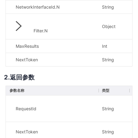
NetworkInterfaceId.N
String
否
Object
否
Filter.N
MaxResults
Int
否
NextToken
String
否
返回参数
参数名称
类型
描
请
RequestId
String
示
8e
获
NextToken
String
示