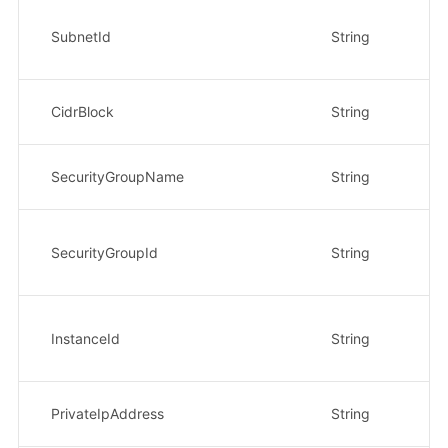
子
SubnetId
String
示
0c
子
CidrBlock
String
示
安
SecurityGroupName
String
示例
安
SecurityGroupId
String
示
8e
实
InstanceId
String
示
8e
实
PrivateIpAddress
String
示