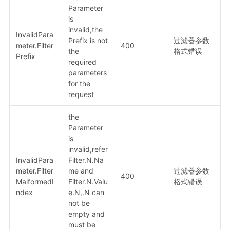
Parameter
is
invalid,the
InvalidPara
Prefix is not
过滤器参数
meter.Filter
400
the
格式错误
Prefix
required
parameters
for the
request
the
Parameter
is
invalid,refer
InvalidPara
Filter.N.Na
meter.Filter
me and
过滤器参数
400
MalformedI
Filter.N.Valu
格式错误
ndex
e.N,.N can
not be
empty and
must be