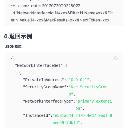
-H 'x-amz-date: 20170720T022802Z'
-d 'NetworkInterfaceId.N=xxx&Filter.N.Name=xxx&Filt
er.N.Value.N=xxx&MaxResults=xxx&NextToken=xxx'
返回示例
JSON格式
{
"NetworkInterfaceSet":
[
{
"PrivateIpAddress":
"10.0.0.1"
,
"SecurityGroupName":
"Ksc_SecurityGrou
p"
,
"NetworkInterfaceType":
"primary|extensi
on"
,
"InstanceId":
"e561ad44-247b-4ed7-9bdf-8
eee59f7dbfd"
,