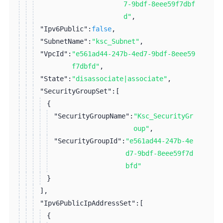
7-9bdf-8eee59f7dbf
d"
,
"Ipv6Public":
false
,
"SubnetName":
"ksc_Subnet"
,
"VpcId":
"e561ad44-247b-4ed7-9bdf-8eee59
f7dbfd"
,
"State":
"disassociate|associate"
,
"SecurityGroupSet":
[
{
"SecurityGroupName":
"Ksc_SecurityGr
oup"
,
"SecurityGroupId":
"e561ad44-247b-4e
d7-9bdf-8eee59f7d
bfd"
}
]
,
"Ipv6PublicIpAddressSet":
[
{