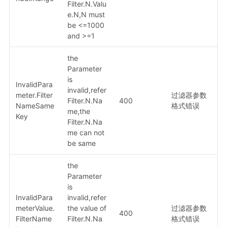
Filter.N.Valu
e.N,N must
be <=1000
and >=1
the
Parameter
is
InvalidPara
invalid,refer
meter.Filter
过滤器参数
Filter.N.Na
400
NameSame
格式错误
me,the
Key
Filter.N.Na
me can not
be same
the
Parameter
is
InvalidPara
invalid,refer
meterValue.
the value of
过滤器参数
400
FilterName
Filter.N.Na
格式错误