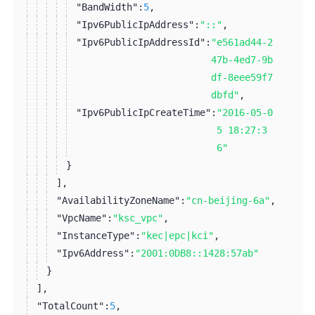
"BandWidth":
5
,
"Ipv6PublicIpAddress":
"::"
,
"Ipv6PublicIpAddressId":
"e561ad44-2
47b-4ed7-9b
df-8eee59f7
dbfd"
,
"Ipv6PublicIpCreateTime":
"2016-05-0
5 18:27:3
6"
}
]
,
"AvailabilityZoneName":
"cn-beijing-6a"
,
"VpcName":
"ksc_vpc"
,
"InstanceType":
"kec|epc|kci"
,
"Ipv6Address":
"2001:0DB8::1428:57ab"
}
]
,
"TotalCount":
5
,