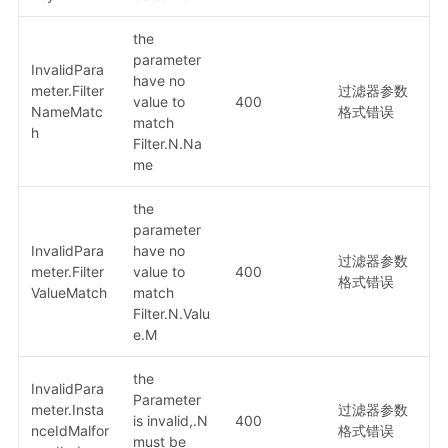
the
parameter
InvalidPara
have no
meter.Filter
过滤器参数
value to
400
NameMatc
格式错误
match
h
Filter.N.Na
me
the
parameter
InvalidPara
have no
过滤器参数
meter.Filter
value to
400
格式错误
ValueMatch
match
Filter.N.Valu
e.M
the
InvalidPara
Parameter
meter.Insta
过滤器参数
is invalid,.N
400
nceIdMalfor
格式错误
must be