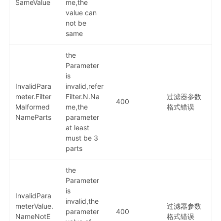
SameValue
me,the
value can
not be
same
the
Parameter
is
InvalidPara
invalid,refer
meter.Filter
Filter.N.Na
过滤器参数
400
Malformed
me,the
格式错误
NameParts
parameter
at least
must be 3
parts
the
Parameter
is
InvalidPara
invalid,the
meterValue.
过滤器参数
parameter
400
NameNotE
格式错误