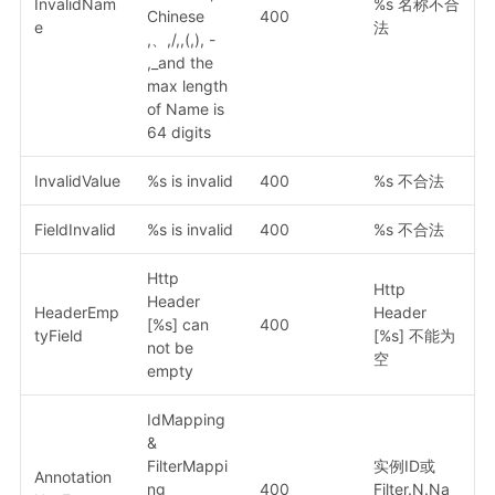
InvalidNam
%s 名称不合
Chinese
400
e
法
,、,/,,(,), -
,_and the
max length
of Name is
64 digits
InvalidValue
%s is invalid
400
%s 不合法
FieldInvalid
%s is invalid
400
%s 不合法
Http
Http
Header
HeaderEmp
Header
[%s] can
400
tyField
[%s] 不能为
not be
空
empty
IdMapping
&
FilterMappi
实例ID或
Annotation
ng
400
Filter.N.Na