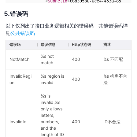
<
SubnetId
>
c6839580-6ce4-453a-8533-b4f
<
SubnetName
>
test_nbame
</
SubnetName
>
错误码
<
SecurityGroupSet
>
<
item
>
以下仅列出了接口业务逻辑相关的错误码，其他错误码详
<
SecurityGroupId
>
9fa539c7-2e5
见
公共错误码
<
SecurityGroupName
>
test_name
<
</
item
>
错误码
错误信息
Http状态码
描述
<
item
>
<
SecurityGroupId
>
43g539c7-2e5
%s not
<
SecurityGroupName
>
test_name
<
NotMatch
400
%s 不匹配
match
</
item
>
</
item
>
InvalidRegi
%s region is
%s 机房不合
</
NetworkInterfaceSet
>
400
on
invalid
法
</
DescribeNetworkInterfacesResponse
>
%s is
invalid,%s
only allows
letters,
InvalidId
numbers, -
400
ID不合法
and the
length of ID