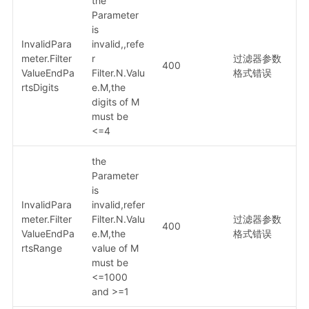
the
Parameter
is
InvalidPara
invalid,,refe
meter.Filter
r
过滤器参数
400
ValueEndPa
Filter.N.Valu
格式错误
rtsDigits
e.M,the
digits of M
must be
<=4
the
Parameter
is
InvalidPara
invalid,refer
meter.Filter
Filter.N.Valu
过滤器参数
400
ValueEndPa
e.M,the
格式错误
rtsRange
value of M
must be
<=1000
and >=1