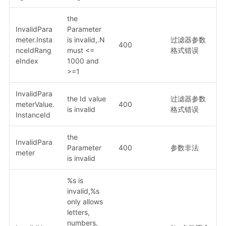
the
InvalidPara
Parameter
meter.Insta
is invalid,.N
过滤器参数
400
nceIdRang
must <=
格式错误
eIndex
1000 and
>=1
InvalidPara
the Id value
过滤器参数
meterValue.
400
is invalid
格式错误
InstanceId
the
InvalidPara
Parameter
400
参数非法
meter
is invalid
%s is
invalid,%s
only allows
letters,
numbers,