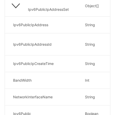
Object[]
I
Ipv6PublicIpAddressSet
I
Ipv6PublicIpAddress
String
示
I
Ipv6PublicIpAddressId
String
示
8e
创
Ipv6PublicIpCreateTime
String
示
带
BandWidth
Int
示
网
NetworkInterfaceName
String
示例
是
Ipv6Public
Boolean