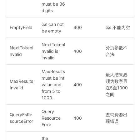
must be 36
digits
%s can not
EmptyField
400
%s 不能为空
be empty
NextTokenI
NextTokenI
分页参数不
nvalid is
400
nvalid
合法
invalid
MaxResults
最大结果必
must be int
MaxResults
须为数字且
value and
400
Invalid
在5至1000
from 5 to
之间
1000.
Query
QueryEsRe
查询资源出
Resource
400
sourceError
现错误
Error
the