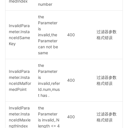
medIndex
number
the
Parameter
InvalidPara
is
meter.Insta
过滤器参数
invalid,the
400
nceIdSame
格式错误
Parameter
Key
can not be
same
the
InvalidPara
Parameter
meter.Insta
is
过滤器参数
400
nceIdMalfor
invalid,refer
格式错误
medPoint
Id.num,mus
t has .
InvalidPara
the
meter.Insta
Parameter
过滤器参数
400
nceIdMaxle
is invalid,.N
格式错误
ngthIndex
length <= 4