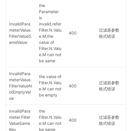
the
Parameter
is
InvalidPara
invalid,refer
meterValue.
Filter.N.Valu
过滤器参数
400
FilterValueS
e.M,the
格式错误
ameValue
value of
Filter.N.Valu
e.M can not
be same
InvalidPara
the value of
meterValue.
Filter.N.Valu
过滤器参数
FilterValueN
400
e.M can not
格式错误
otEmptyVal
be empty
ue
InvalidPara
the
meter.Filter
Filter.N.Valu
过滤器参数
400
ValueSame
e.M can not
格式错误
Key
be same