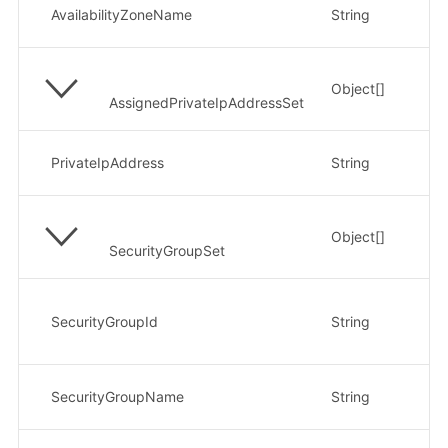
可
AvailabilityZoneName
String
示例
Object[]
私
AssignedPrivateIpAddressSet
私
PrivateIpAddress
String
示
Object[]
安
SecurityGroupSet
安
SecurityGroupId
String
示
8e
安
SecurityGroupName
String
示例