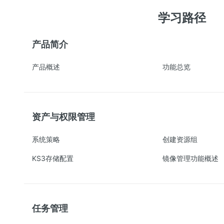
学习路径
产品简介
产品概述
功能总览
资产与权限管理
系统策略
创建资源组
KS3存储配置
镜像管理功能概述
任务管理