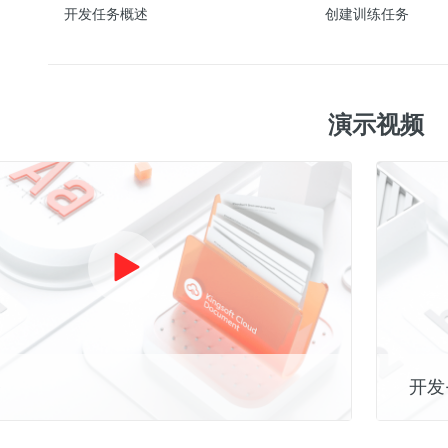
开发任务概述
创建训练任务
演示视频
备
开发