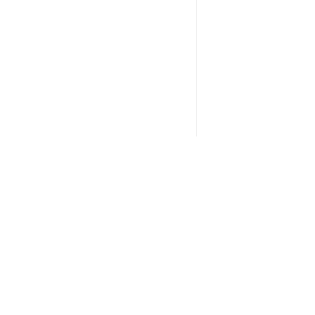
关于金山云
服务与支持
了解金山云
在线客服