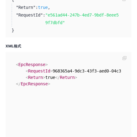
"Return":
true
,
"RequestId":
"e561ad44-247b-4ed7-9bdf-8eee5
9f7dbfd"
}
XML格式
<
EpcResponse
>
<
RequestId
>
968365a4-9dc3-43f3-aed0-04c3805491
<
Return
>
true
</
Return
>
</
EpcResponse
>