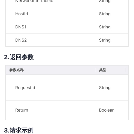
NetworkInterfaceId
String
是
HostId
String
是
DNS1
String
是
DNS2
String
否
返回参数
参数名称
类型
描
请
RequestId
String
示
8e
操
Return
Boolean
示
请求示例