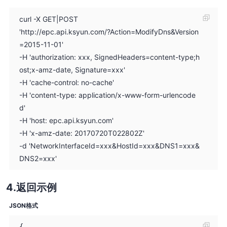
curl -X GET|POST
'http://epc.api.ksyun.com/?Action=ModifyDns&Version
=2015-11-01'
-H 'authorization: xxx, SignedHeaders=content-type;h
ost;x-amz-date, Signature=xxx'
-H 'cache-control: no-cache'
-H 'content-type: application/x-www-form-urlencode
d'
-H 'host: epc.api.ksyun.com'
-H 'x-amz-date: 20170720T022802Z'
-d 'NetworkInterfaceId=xxx&HostId=xxx&DNS1=xxx&
DNS2=xxx'
返回示例
JSON格式
{