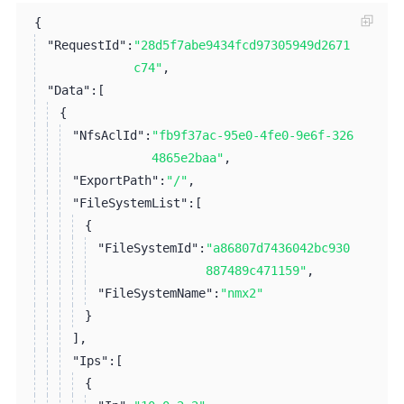
{
"RequestId":
"28d5f7abe9434fcd97305949d2671
c74"
,
"Data":
[
{
"NfsAclId":
"fb9f37ac-95e0-4fe0-9e6f-326
4865e2baa"
,
"ExportPath":
"/"
,
"FileSystemList":
[
{
"FileSystemId":
"a86807d7436042bc930
887489c471159"
,
"FileSystemName":
"nmx2"
}
]
,
"Ips":
[
{