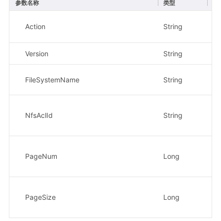
参数名称
类型
必
Action
String
是
Version
String
是
FileSystemName
String
否
NfsAclId
String
否
PageNum
Long
否
PageSize
Long
否