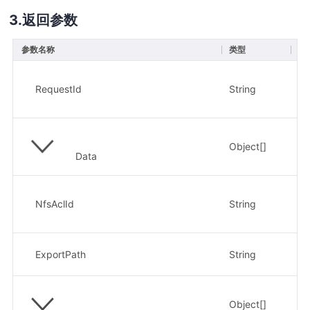
返回参数
参数名称
类型
描
唯
示
RequestId
String
92
Object[]
访
Data
规
示
NfsAclId
String
e8
共
ExportPath
String
示
Object[]
文