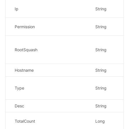
授
Ip
String
示
权
Permission
String
示
r
no
RootSquash
String
映
示
Hostname
String
计
计
务
Type
String
示
Desc
String
规
总
TotalCount
Long
示