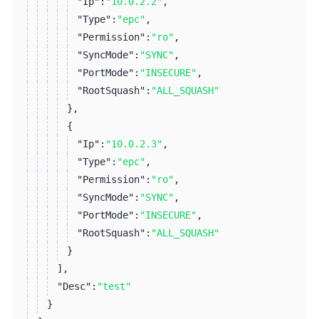
"Ip":
"10.0.2.2"
,
"Type":
"epc"
,
"Permission":
"ro"
,
"SyncMode":
"SYNC"
,
"PortMode":
"INSECURE"
,
"RootSquash":
"ALL_SQUASH"
}
,
{
"Ip":
"10.0.2.3"
,
"Type":
"epc"
,
"Permission":
"ro"
,
"SyncMode":
"SYNC"
,
"PortMode":
"INSECURE"
,
"RootSquash":
"ALL_SQUASH"
}
]
,
"Desc":
"test"
}