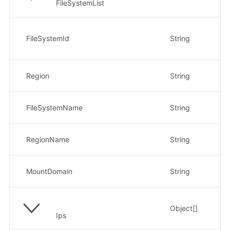
FileSystemList
文
示
FileSystemId
String
a
文
Region
String
示例
文
FileSystemName
String
示
地
RegionName
String
示
挂
MountDomain
String
示例
授
Object[]
信
Ips