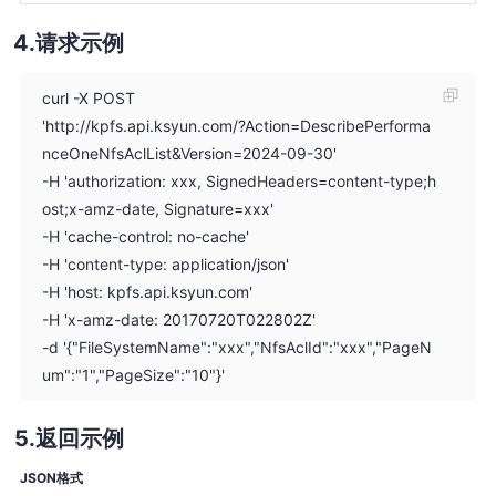
请求示例
curl -X POST
'http://kpfs.api.ksyun.com/?Action=DescribePerforma
nceOneNfsAclList&Version=2024-09-30'
-H 'authorization: xxx, SignedHeaders=content-type;h
ost;x-amz-date, Signature=xxx'
-H 'cache-control: no-cache'
-H 'content-type: application/json'
-H 'host: kpfs.api.ksyun.com'
-H 'x-amz-date: 20170720T022802Z'
-d '{"FileSystemName":"xxx","NfsAclId":"xxx","PageN
um":"1","PageSize":"10"}'
返回示例
JSON格式