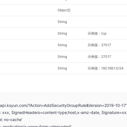
Object[]
String
String
示例值：tcp
String
示例值：27017
String
示例值：27017
String
示例值：192.168.1.0/24
q.api.ksyun.com/?Action=AddSecurityGroupRule&Version=2019-10-17'
on: xxx, SignedHeaders=content-type;host;x-amz-date, Signature=xx
l: no-cache'
e: application/x-www-form-urlencoded'