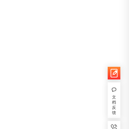
文
档
反
馈