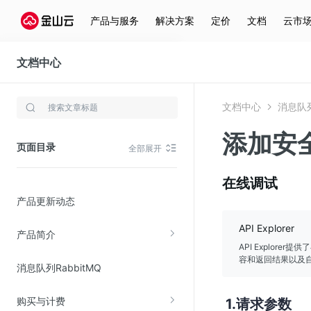
产品与服务
解决方案
定价
文档
云市
文档中心
消息队列RabbitMQ
文档中心
消息队列
存储与云分发
添加安
文件存储KPFS
页面目录
全部展开
CDN
对象存储(KS3)
在线调试
产品更新动态
云硬盘(EBS)
文件存储KFS
API Explorer
产品简介
全站加速
API Explor
容和返回结果以及自
消息队列RabbitMQ
在线迁移服务
购买与计费
请求参数
视频云服务