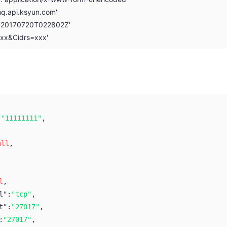
mq.api.ksyun.com'
: 20170720T022802Z'
xxx&Cidrs=xxx'
:
"11111111"
,
,
ull
,
l
,
l":
"tcp"
,
t":
"27017"
,
:
"27017"
,