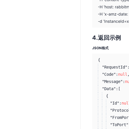
-H 'host: rabbit
-H 'x-amz-date
-d 'InstanceId=
返回示例
JSON格式
{
"RequestId"
"Code":
null
"Message":
n
"Data":
[
{
"Id":
nul
"Protoco
"FromPor
"ToPort"