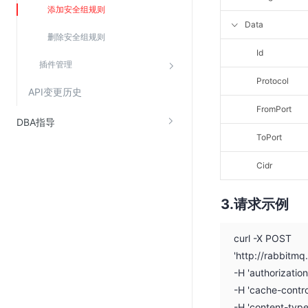
添加安全组规则
SSL证书管理
Data
云安全中心
删除安全组规则
Id
应急响应
插件管理
Protocol
API变更历史
合规性
FromPort
资质认证
DBA指导
ToPort
欧盟数据保护条例（GDPR）
Cidr
请求示例
curl -X POST
'http://rabbitm
-H 'authorizati
-H 'cache-contro
-H 'content-typ