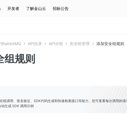
场
开发者
了解金山云
招标公告
热门搜索
云服务器
弹性IP
对象存储
IAM
RabbitMQ
API目录
API分组
安全组管理
添加安全组规则
全组规则
er提供了在线调用、签名验证、SDK代码生成和快速检索接口等能力。您可査看每次调用的请
动生成 SDK 调用示例