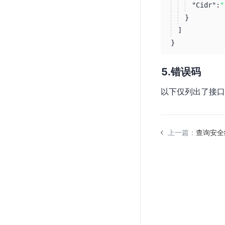
"Cidr":
"
}
]
}
错误码
以下仅列出了接口
上一篇：
查询安全