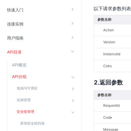
以下请求参数列表
云直播(KLS)
快速入门
云转码(KET)
参数名称
连接实例
边缘节点计算
Action
用户指南
云安全
Version
API目录
金山云云防火墙
InstanceId
大模型应用防火墙
API概览
Cidrs
渗透测试
API分组
云堡垒机
返回参数
地域与可用区
高防IP(KAD)
参数名称
DDoS原生高防
实例管理
RequestId
主机安全
安全组管理
Code
Web应用防火墙(WAF)
查询安全组列表
密钥管理服务
Message