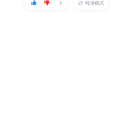
纯净模式
热门产品
账户管理
云服务器
管理控制台
数据库
账号管理
对象存储
实名认证
CDN
订单管理
弹性IP
资源目录
裸金属服务器
索取发票
充值付款
提交工单