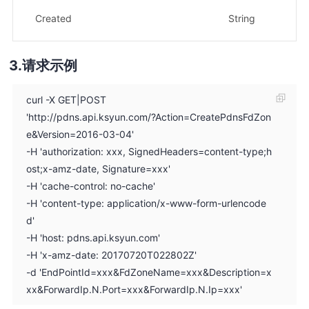
创
Created
String
示
请求示例
curl -X GET|POST
'http://pdns.api.ksyun.com/?Action=CreatePdnsFdZon
e&Version=2016-03-04'
-H 'authorization: xxx, SignedHeaders=content-type;h
ost;x-amz-date, Signature=xxx'
-H 'cache-control: no-cache'
-H 'content-type: application/x-www-form-urlencode
d'
-H 'host: pdns.api.ksyun.com'
-H 'x-amz-date: 20170720T022802Z'
-d 'EndPointId=xxx&FdZoneName=xxx&Description=x
xx&ForwardIp.N.Port=xxx&ForwardIp.N.Ip=xxx'