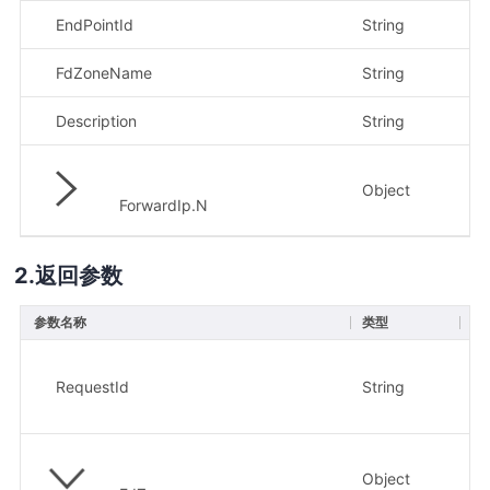
EndPointId
String
是
FdZoneName
String
是
Description
String
否
Object
否
ForwardIp.N
返回参数
参数名称
类型
描
请
RequestId
String
示
8e
Object
转