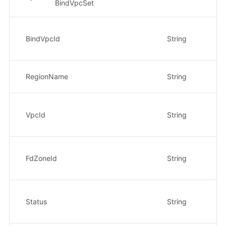
BindVpcSet
绑
BindVpcId
String
示
da
机
RegionName
String
示例
Vp
VpcId
String
示
da
转
FdZoneId
String
示
da
出站
Status
String
up
示