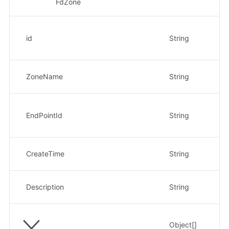
FdZone
ID
id
String
示
da
转
ZoneName
String
示
其
EndPointId
String
示
da
创
CreateTime
String
示
描
Description
String
示
Object[]
所