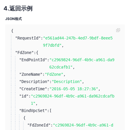
返回示例
JSON格式
{
"RequestId":
"e561ad44-247b-4ed7-9bdf-8eee5
9f7dbfd"
,
"FdZone":
{
"EndPointId":
"c2969824-96df-4b9c-a961-da9
62cdcafb1"
,
"ZoneName":
"FdZone"
,
"Description":
"Description"
,
"CreateTime":
"2016-05-05 18:27:36"
,
"id":
"c2969824-96df-4b9c-a961-da962cdcafb
1"
,
"BindVpcSet":
[
{
"FdZoneId":
"c2969824-96df-4b9c-a961-d