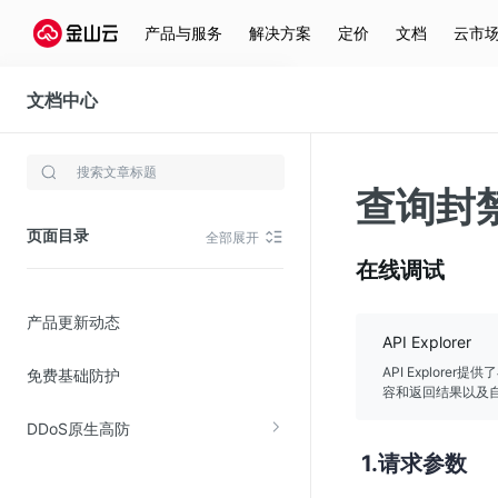
产品与服务
解决方案
定价
文档
云市
文档中心
DDoS原生高防
存储与云分发
查询封禁
文件存储KPFS
页面目录
全部展开
CDN
在线调试
对象存储(KS3)
产品更新动态
云硬盘(EBS)
API Explorer
文件存储KFS
API Explor
免费基础防护
容和返回结果以及自
全站加速
DDoS原生高防
在线迁移服务
请求参数
视频云服务