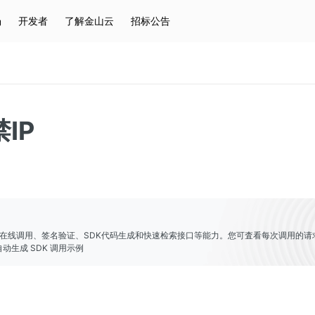
场
开发者
了解金山云
招标公告
热门搜索
云服务器
弹性IP
对象存储
IAM
IP
er提供了在线调用、签名验证、SDK代码生成和快速检索接口等能力。您可査看每次调用的请
动生成 SDK 调用示例