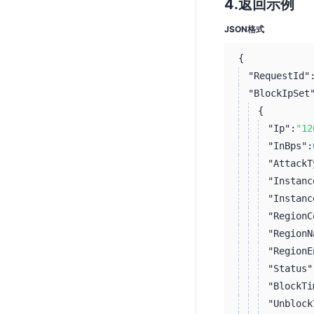
返回示例
JSON格式
{
"RequestId"
"BlockIpSet
{
"Ip":
"12
"InBps":
"AttackT
"Instanc
"Instanc
"RegionC
"RegionN
"RegionE
"Status"
"BlockTi
"Unblock