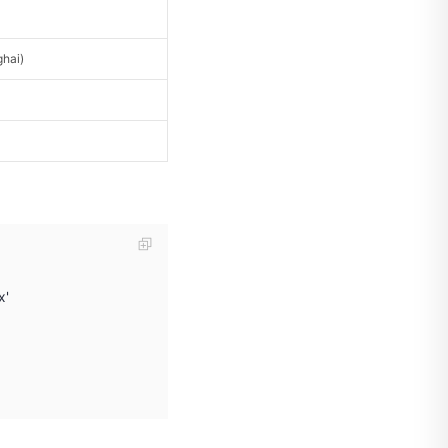
hai)
x'