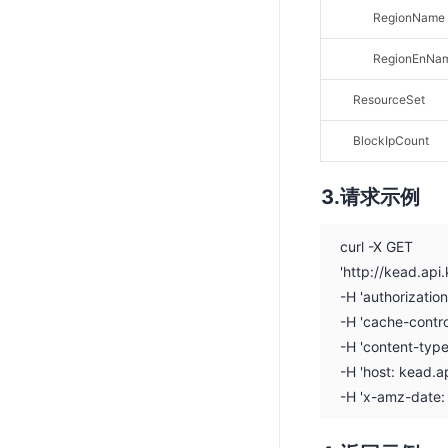
RegionName
RegionEnNa
ResourceSet
BlockIpCount
请求示例
curl -X GET
'http://kead.ap
-H 'authorizati
-H 'cache-contro
-H 'content-type
-H 'host: kead.a
-H 'x-amz-date