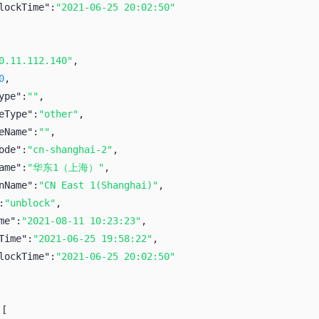
lockTime":
"2021-06-25 20:02:50"
0.11.112.140"
,
0
,
ype":
""
,
eType":
"other"
,
eName":
""
,
ode":
"cn-shanghai-2"
,
ame":
"华东1（上海）"
,
nName":
"CN East 1(Shanghai)"
,
:
"unblock"
,
me":
"2021-08-11 10:23:23"
,
Time":
"2021-06-25 19:58:22"
,
lockTime":
"2021-06-25 20:02:50"
:
[