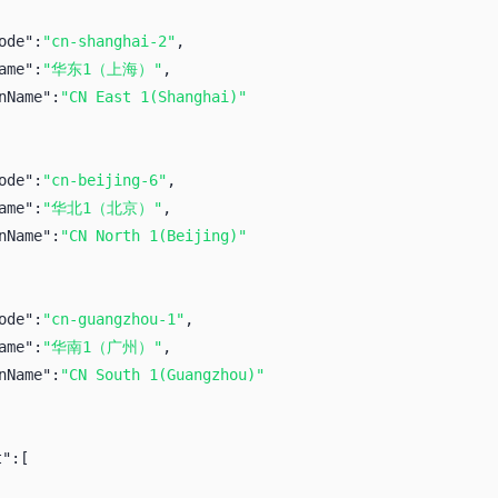
ode":
"cn-shanghai-2"
,
ame":
"华东1（上海）"
,
nName":
"CN East 1(Shanghai)"
ode":
"cn-beijing-6"
,
ame":
"华北1（北京）"
,
nName":
"CN North 1(Beijing)"
ode":
"cn-guangzhou-1"
,
ame":
"华南1（广州）"
,
nName":
"CN South 1(Guangzhou)"
t":
[