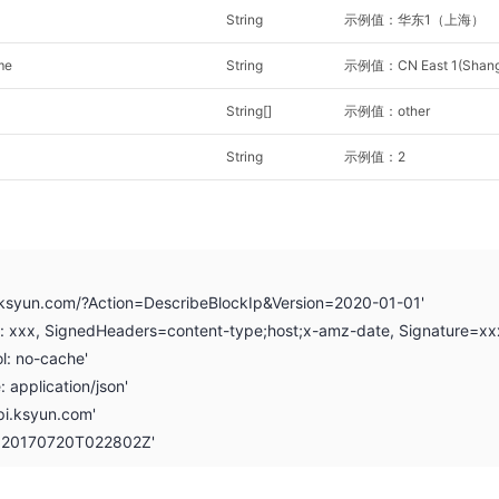
String
示例值：华东1（上海）
me
String
示例值：CN East 1(Shang
String[]
示例值：other
String
示例值：2
i.ksyun.com/?Action=DescribeBlockIp&Version=2020-01-01'
on: xxx, SignedHeaders=content-type;host;x-amz-date, Signature=xx
l: no-cache'
: application/json'
pi.ksyun.com'
: 20170720T022802Z'