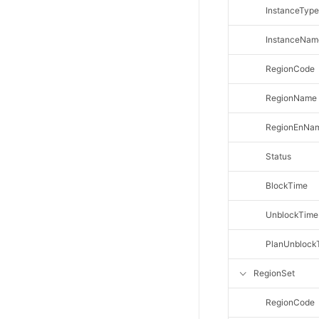
InstanceType
SSL证书管理
云安全中心
InstanceNam
应急响应
RegionCode
合规性
RegionName
资质认证
RegionEnNa
欧盟数据保护条例（GDPR）
Status
BlockTime
UnblockTime
PlanUnblock
RegionSet
RegionCode