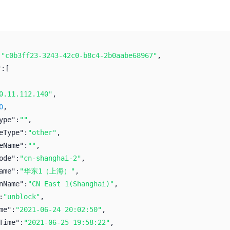
:
"c0b3ff23-3243-42c0-b8c4-2b0aabe68967"
,
":
[
0.11.112.140"
,
0
,
ype":
""
,
eType":
"other"
,
eName":
""
,
ode":
"cn-shanghai-2"
,
ame":
"华东1（上海）"
,
nName":
"CN East 1(Shanghai)"
,
:
"unblock"
,
me":
"2021-06-24 20:02:50"
,
Time":
"2021-06-25 19:58:22"
,