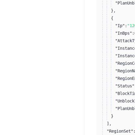
"PlanUnb
}
,
{
"Ip":
"12
"InBps":
"AttackT
"Instanc
"Instanc
"RegionC
"RegionN
"RegionE
"Status"
"BlockTi
"Unblock
"PlanUnb
}
]
,
"RegionSet"