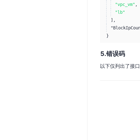
"vpc_vm"
,
"lb"
]
,
"BlockIpCou
}
错误码
以下仅列出了接口