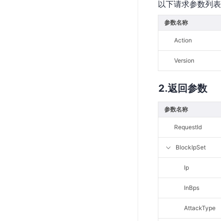
以下请求参数列表
云直播(KLS)
参数名称
云转码(KET)
Action
边缘节点计算
Version
云安全
返回参数
金山云云防火墙
大模型应用防火墙
参数名称
渗透测试
RequestId
云堡垒机
BlockIpSet
高防IP(KAD)
DDoS原生高防
Ip
主机安全
InBps
Web应用防火墙(WAF)
AttackType
密钥管理服务