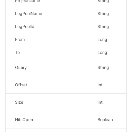
ProjectName
String
是
LogPoolName
String
是
LogPoolId
String
否
From
Long
是
To
Long
是
Query
String
否
Offset
Int
否
Size
Int
否
HitsOpen
Boolean
否