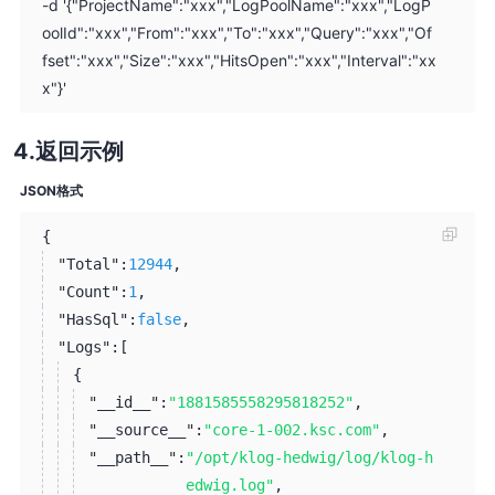
-d '{"ProjectName":"xxx","LogPoolName":"xxx","LogP
oolId":"xxx","From":"xxx","To":"xxx","Query":"xxx","Of
fset":"xxx","Size":"xxx","HitsOpen":"xxx","Interval":"xx
x"}'
返回示例
JSON格式
{
"Total":
12944
,
"Count":
1
,
"HasSql":
false
,
"Logs":
[
{
"__id__":
"1881585558295818252"
,
"__source__":
"core-1-002.ksc.com"
,
"__path__":
"/opt/klog-hedwig/log/klog-h
edwig.log"
,