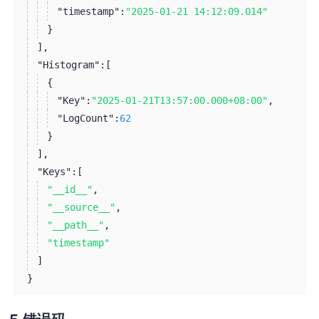
"timestamp":
"2025-01-21 14:12:09.014"
}
]
,
"Histogram":
[
{
"Key":
"2025-01-21T13:57:00.000+08:00"
,
"LogCount":
62
}
]
,
"Keys":
[
"__id__"
,
"__source__"
,
"__path__"
,
"timestamp"
]
}