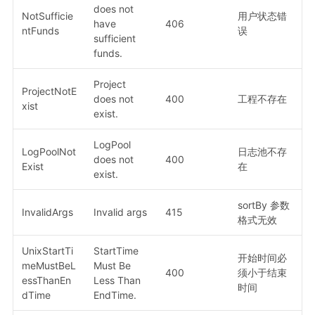
does not
NotSufficie
用户状态错
have
406
ntFunds
误
sufficient
funds.
Project
ProjectNotE
does not
400
工程不存在
xist
exist.
LogPool
LogPoolNot
日志池不存
does not
400
Exist
在
exist.
sortBy 参数
InvalidArgs
Invalid args
415
格式无效
UnixStartTi
StartTime
开始时间必
meMustBeL
Must Be
400
须小于结束
essThanEn
Less Than
时间
dTime
EndTime.