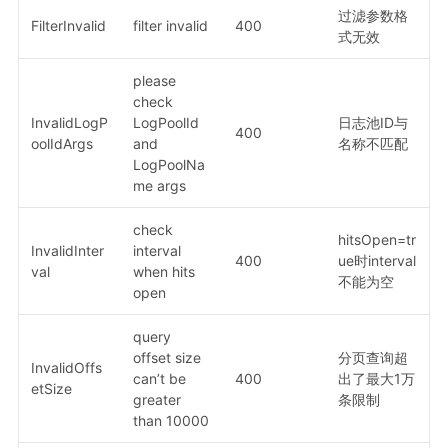
过滤参数格
FilterInvalid
filter invalid
400
式无效
please
check
InvalidLogP
LogPoolId
日志池ID与
400
oolIdArgs
and
名称不匹配
LogPoolNa
me args
check
hitsOpen=tr
InvalidInter
interval
400
ue时interval
val
when hits
不能为空
open
query
offset size
分页查询超
InvalidOffs
can’t be
400
出了最大1万
etSize
greater
条限制
than 10000