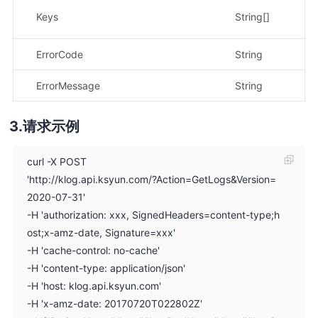
返
Keys
String[]
示
ErrorCode
String
错
ErrorMessage
String
错
请求示例
curl -X POST
'http://klog.api.ksyun.com/?Action=GetLogs&Version=
2020-07-31'
-H 'authorization: xxx, SignedHeaders=content-type;h
ost;x-amz-date, Signature=xxx'
-H 'cache-control: no-cache'
-H 'content-type: application/json'
-H 'host: klog.api.ksyun.com'
-H 'x-amz-date: 20170720T022802Z'