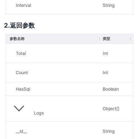
Interval
String
否
返回参数
参数名称
类型
描
满
Total
Int
示
当
Count
Int
示
HasSql
Boolean
查
Object[]
日
Logs
同
__id__
String
示