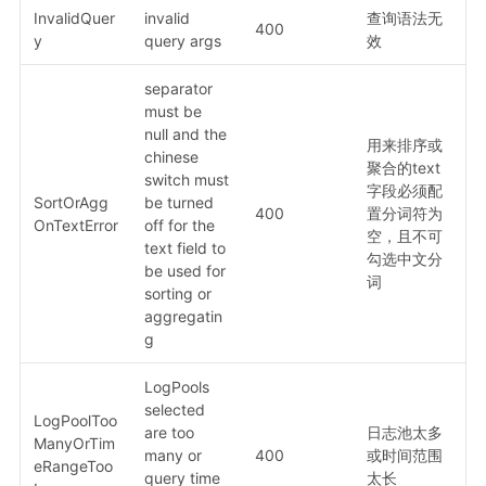
InvalidQuer
invalid
查询语法无
400
y
query args
效
separator
must be
null and the
用来排序或
chinese
聚合的text
switch must
字段必须配
SortOrAgg
be turned
400
置分词符为
OnTextError
off for the
空，且不可
text field to
勾选中文分
be used for
词
sorting or
aggregatin
g
LogPools
selected
LogPoolToo
are too
日志池太多
ManyOrTim
many or
400
或时间范围
eRangeToo
query time
太长