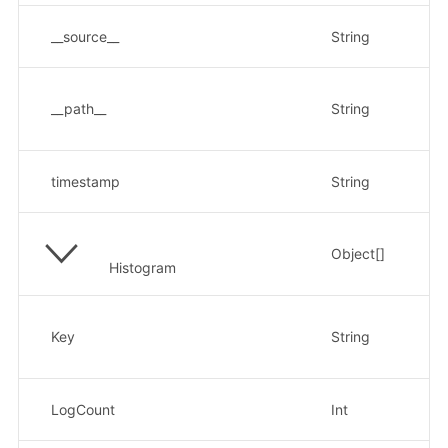
日
__source__
String
示
日
示例
__path__
String
he
日
timestamp
String
示例
Object[]
按
Histogram
时
示
Key
String
21
数
LogCount
Int
示