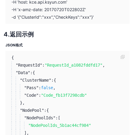
-H 'host: kce.api.ksyun.com'
-H 'x-amz-date: 20170720T022802Z'
-d '{"ClusterId":"xxx","CheckKeys":"xxx"}'
返回示例
JSON格式
{
"RequestId":
"RequestId_a1082fddfd17"
,
"Data":
{
"ClusterName":
{
"Pass":
false
,
"Code":
"Code_fb13f7298cdb"
}
,
"NodePool":
{
"NodePoolIds":
[
"NodePoolIds_5b1ac44cf984"
]
,