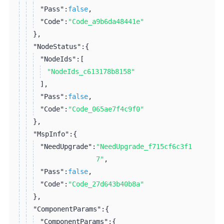
"Pass":
false
,
"Code":
"Code_a9b6da48441e"
}
,
"NodeStatus":
{
"NodeIds":
[
"NodeIds_c613178b8158"
]
,
"Pass":
false
,
"Code":
"Code_065ae7f4c9f0"
}
,
"MspInfo":
{
"NeedUpgrade":
"NeedUpgrade_f715cf6c3f1
7"
,
"Pass":
false
,
"Code":
"Code_27d643b40b8a"
}
,
"ComponentParams":
{
"ComponentParams":
{