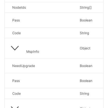
NodeIds
String[]
不
是
Pass
Boolean
示
Code
String
原
Object
MspInfo
是
NeedUpgrade
Boolean
示
是
Pass
Boolean
示
Code
String
原