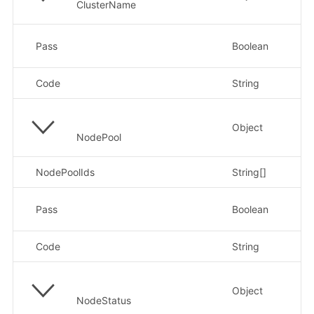
ClusterName
是
Pass
Boolean
示
Code
String
原
Object
NodePool
NodePoolIds
String[]
不
是
Pass
Boolean
示
Code
String
原
Object
NodeStatus