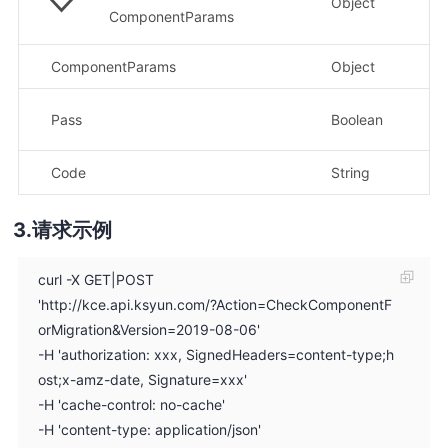
Object
ComponentParams
ComponentParams
Object
组
是
Pass
Boolean
示
Code
String
原
请求示例
curl -X GET|POST
'http://kce.api.ksyun.com/?Action=CheckComponentF
orMigration&Version=2019-08-06'
-H 'authorization: xxx, SignedHeaders=content-type;h
ost;x-amz-date, Signature=xxx'
-H 'cache-control: no-cache'
-H 'content-type: application/json'