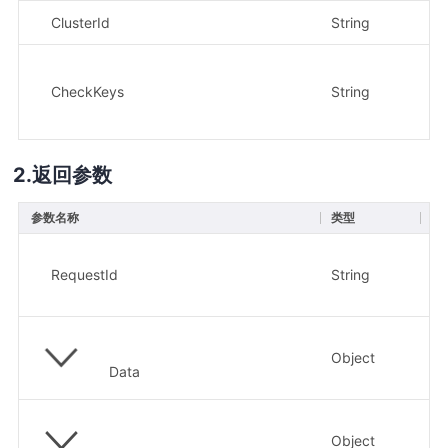
ClusterId
String
是
CheckKeys
String
否
返回参数
参数名称
类型
描
请求
示
RequestId
String
82
Object
Data
Object