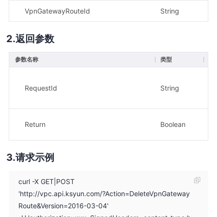
VpnGatewayRouteId
String
是
返回参数
参数名称
类型
描
请
RequestId
String
示
8e
返
Return
Boolean
示
请求示例
curl -X GET|POST
'http://vpc.api.ksyun.com/?Action=DeleteVpnGateway
Route&Version=2016-03-04'