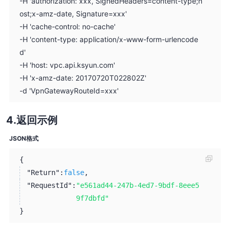
-H 'authorization: xxx, SignedHeaders=content-type;h
ost;x-amz-date, Signature=xxx'
-H 'cache-control: no-cache'
-H 'content-type: application/x-www-form-urlencode
d'
-H 'host: vpc.api.ksyun.com'
-H 'x-amz-date: 20170720T022802Z'
-d 'VpnGatewayRouteId=xxx'
返回示例
JSON格式
{
"Return":
false
,
"RequestId":
"e561ad44-247b-4ed7-9bdf-8eee5
9f7dbfd"
}