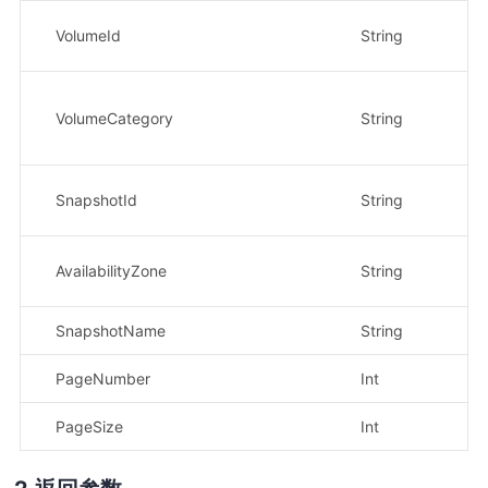
VolumeId
String
否
VolumeCategory
String
否
SnapshotId
String
否
AvailabilityZone
String
否
SnapshotName
String
否
PageNumber
Int
否
PageSize
Int
否