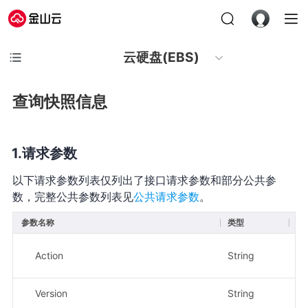
云硬盘(EBS)
查询快照信息
请求参数
以下请求参数列表仅列出了接口请求参数和部分公共参
数，完整公共参数列表见
公共请求参数
。
参数名称
类型
必
Action
String
是
Version
String
是