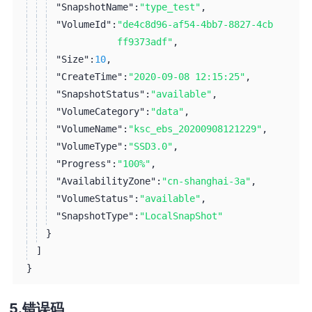
"SnapshotName":
"type_test"
,
"VolumeId":
"de4c8d96-af54-4bb7-8827-4cb
ff9373adf"
,
"Size":
10
,
"CreateTime":
"2020-09-08 12:15:25"
,
"SnapshotStatus":
"available"
,
"VolumeCategory":
"data"
,
"VolumeName":
"ksc_ebs_20200908121229"
,
"VolumeType":
"SSD3.0"
,
"Progress":
"100%"
,
"AvailabilityZone":
"cn-shanghai-3a"
,
"VolumeStatus":
"available"
,
"SnapshotType":
"LocalSnapShot"
}
]
}
错误码