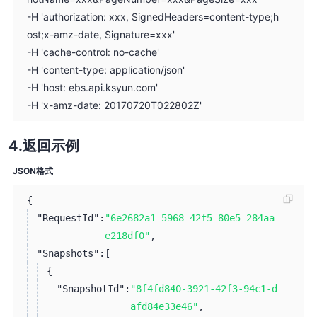
-H 'authorization: xxx, SignedHeaders=content-type;h
ost;x-amz-date, Signature=xxx'
-H 'cache-control: no-cache'
-H 'content-type: application/json'
-H 'host: ebs.api.ksyun.com'
-H 'x-amz-date: 20170720T022802Z'
返回示例
JSON格式
{
"RequestId":
"6e2682a1-5968-42f5-80e5-284aa
e218df0"
,
"Snapshots":
[
{
"SnapshotId":
"8f4fd840-3921-42f3-94c1-d
afd84e33e46"
,