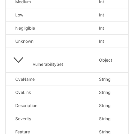
Medium
Int
中
Low
Int
低
Negligible
Int
可
Unknown
Int
未
Object
镜
VulnerabilitySet
CveName
String
漏
CveLink
String
漏
Description
String
漏
Severity
String
漏
Feature
String
软