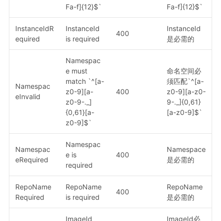
Fa-f]{12}$`
Fa-f]{12}$`
InstanceIdR
InstanceId
InstanceId
400
equired
is required
是必需的
Namespac
e must
命名空间必
match `^[a-
须匹配`^[a-
Namespac
z0-9][a-
400
z0-9][a-z0-
eInvalid
z0-9-._]
9-._]{0,61}
{0,61}[a-
[a-z0-9]$`
z0-9]$`
Namespac
Namespac
Namespace
e is
400
eRequired
是必需的
required
RepoName
RepoName
RepoName
400
Required
is required
是必需的
ImageId
ImageId必