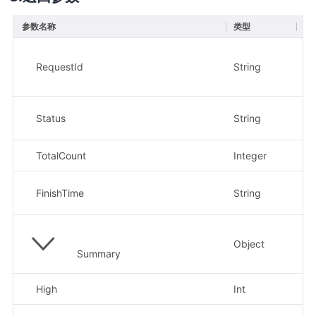
参数名称
类型
描
请求
示
RequestId
String
xx
镜
Status
String
示
TotalCount
Integer
镜
扫
FinishTime
String
示例
Object
安
Summary
High
Int
高