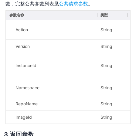
数，完整公共参数列表见
公共请求参数
。
参数名称
类型
必
Action
String
是
Version
String
是
InstanceId
String
是
Namespace
String
是
RepoName
String
是
ImageId
String
是
返回参数