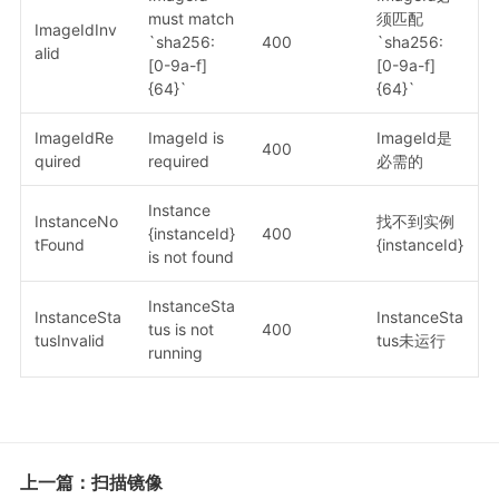
must match
须匹配
ImageIdInv
`sha256:
400
`sha256:
alid
[0-9a-f]
[0-9a-f]
{64}`
{64}`
ImageIdRe
ImageId is
ImageId是
400
quired
required
必需的
Instance
InstanceNo
找不到实例
{instanceId}
400
tFound
{instanceId}
is not found
InstanceSta
InstanceSta
InstanceSta
tus is not
400
tusInvalid
tus未运行
running
上一篇：扫描镜像