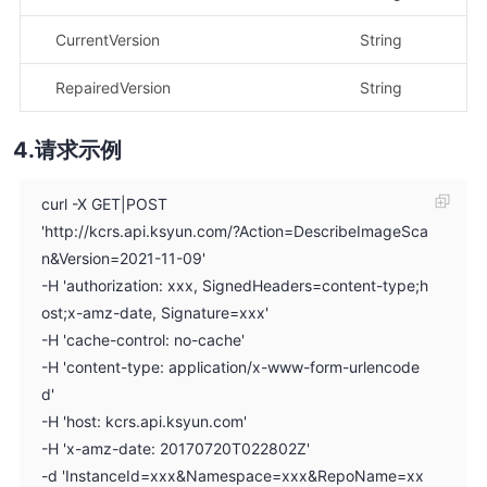
CurrentVersion
String
当
RepairedVersion
String
修
请求示例
curl -X GET|POST
'http://kcrs.api.ksyun.com/?Action=DescribeImageSca
n&Version=2021-11-09'
-H 'authorization: xxx, SignedHeaders=content-type;h
ost;x-amz-date, Signature=xxx'
-H 'cache-control: no-cache'
-H 'content-type: application/x-www-form-urlencode
d'
-H 'host: kcrs.api.ksyun.com'
-H 'x-amz-date: 20170720T022802Z'
-d 'InstanceId=xxx&Namespace=xxx&RepoName=xx