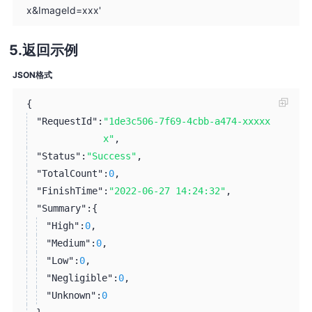
x&ImageId=xxx'
返回示例
JSON格式
{
"RequestId":
"1de3c506-7f69-4cbb-a474-xxxxx
x"
,
"Status":
"Success"
,
"TotalCount":
0
,
"FinishTime":
"2022-06-27 14:24:32"
,
"Summary":
{
"High":
0
,
"Medium":
0
,
"Low":
0
,
"Negligible":
0
,
"Unknown":
0