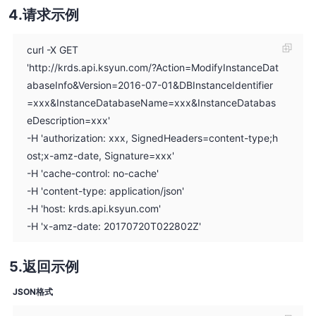
请求示例
curl -X GET
'http://krds.api.ksyun.com/?Action=ModifyInstanceDat
abaseInfo&Version=2016-07-01&DBInstanceIdentifier
=xxx&InstanceDatabaseName=xxx&InstanceDatabas
eDescription=xxx'
-H 'authorization: xxx, SignedHeaders=content-type;h
ost;x-amz-date, Signature=xxx'
-H 'cache-control: no-cache'
-H 'content-type: application/json'
-H 'host: krds.api.ksyun.com'
-H 'x-amz-date: 20170720T022802Z'
返回示例
JSON格式