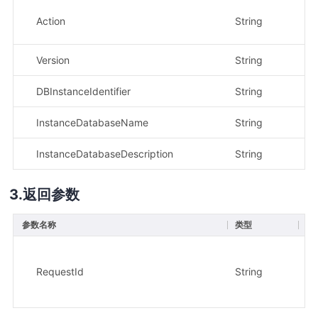
Action
String
是
Version
String
是
DBInstanceIdentifier
String
是
InstanceDatabaseName
String
是
InstanceDatabaseDescription
String
否
返回参数
参数名称
类型
描
请
–
RequestId
String
示
81