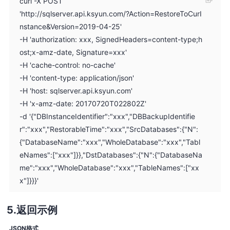
curl -X POST
'http://sqlserver.api.ksyun.com/?Action=RestoreToCurI
nstance&Version=2019-04-25'
-H 'authorization: xxx, SignedHeaders=content-type;h
ost;x-amz-date, Signature=xxx'
-H 'cache-control: no-cache'
-H 'content-type: application/json'
-H 'host: sqlserver.api.ksyun.com'
-H 'x-amz-date: 20170720T022802Z'
-d '{"DBInstanceIdentifier":"xxx","DBBackupIdentifie
r":"xxx","RestorableTime":"xxx","SrcDatabases":{"N":
{"DatabaseName":"xxx","WholeDatabase":"xxx","Tabl
eNames":["xxx"]}},"DstDatabases":{"N":{"DatabaseNa
me":"xxx","WholeDatabase":"xxx","TableNames":["xx
x"]}}}'
返回示例
JSON格式