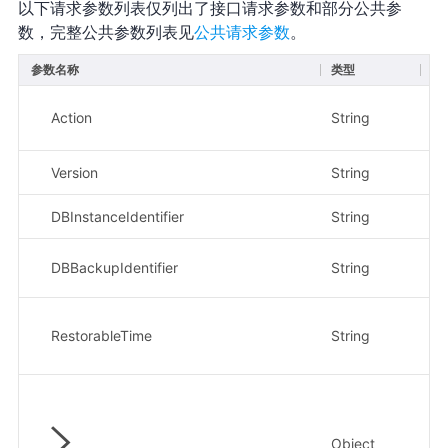
以下请求参数列表仅列出了接口请求参数和部分公共参
数，完整公共参数列表见
公共请求参数
。
参数名称
类型
必
Action
String
是
Version
String
是
DBInstanceIdentifier
String
是
DBBackupIdentifier
String
是
RestorableTime
String
否
Object
否