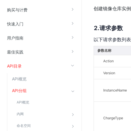
创建镜像仓库实例
云直播(KLS)
购买与计费
云转码(KET)
快速入门
边缘节点计算
请求参数
用户指南
以下请求参数列表
云安全
参数名称
最佳实践
金山云云防火墙
Action
大模型应用防火墙
API目录
渗透测试
Version
API概览
云堡垒机
高防IP(KAD)
API分组
InstanceName
DDoS原生高防
API概览
主机安全
内网
Web应用防火墙(WAF)
ChargeType
命名空间
密钥管理服务