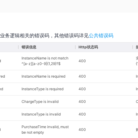
业务逻辑相关的错误码，其他错误码详见
公共错误码
错误信息
Http状态码
InstanceName is not match
d
400
^[a-z][a-z0-9]{1,29}?$
{
red
InstanceName is required
400
ed
InstanceType is required
400
ChargeType is invalid
400
InstanceType is invalid
400
PurchaseTime invalid, must
d
400
be not empty