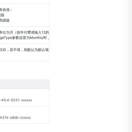
有效值：
础版
：高级版
单位为月（按年付费请输入12的整数倍）
rgeType参数设置为Monthly时，此项必填
目ID，若不填，则默认为默认项目
fc4-9331-xxxxxx
37e-a8db-xxxxxx