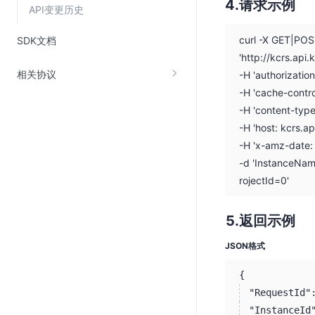
请求示例
API变更历史
curl -X GET|PO
SDK文档
'http://kcrs.ap
相关协议
-H 'authorizati
-H 'cache-contro
-H 'content-typ
-H 'host: kcrs.a
-H 'x-amz-date
-d 'InstanceNa
rojectId=0'
返回示例
JSON格式
{
"RequestId"
"InstanceId