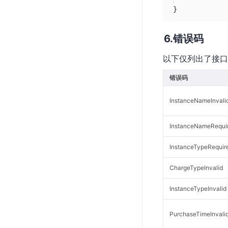
}
错误码
以下仅列出了接口
错误码
InstanceNameInvali
InstanceNameRequi
InstanceTypeRequir
ChargeTypeInvalid
InstanceTypeInvalid
PurchaseTimeInvali