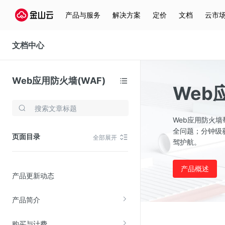
产品与服务
解决方案
定价
文档
云市
文档中心
Web应用防火墙(WAF)
Web
存储与云分发
Web应用防火
文件存储KPFS
全问题；分钟级
页面目录
全部展开
驾护航。
CDN
对象存储(KS3)
产品概述
产品更新动态
云硬盘(EBS)
文件存储KFS
产品简介
全站加速
购买与计费
在线迁移服务