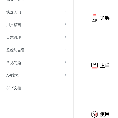
快速入门
视频云服务
了解
云直播(KLS)
用户指南
云转码(KET)
日志管理
边缘节点计算
监控与告警
云安全
常见问题
金山云云防火墙
上手
大模型应用防火墙
API文档
渗透测试
SDK文档
云堡垒机
高防IP(KAD)
DDoS原生高防
使用
主机安全