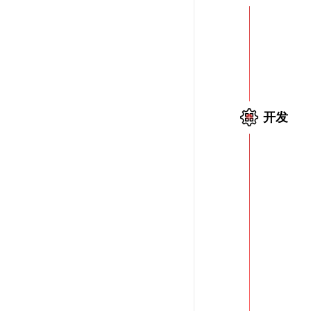
Web应用防火墙(WAF)
密钥管理服务
SSL证书管理
云安全中心
应急响应
开发
合规性
资质认证
欧盟数据保护条例（GDPR）