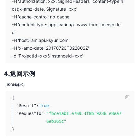
-H 'authorization: xxx, SignedHeaders=content-type;h
ost;x-amz-date, Signature=xxx'
-H 'cache-control: no-cache'
-H 'content-type: application/x-www-form-urlencode
d'
-H 'host: iam.api.ksyun.com'
-H 'x-amz-date: 20170720T022802Z'
-d 'ProjectId=xxx&InstanceId=xxx'
返回示例
JSON格式
{
"Result":
true
,
"RequestId":
"fbce1ab1-e769-4f8b-9236-e8ea7
6eb365c"
}