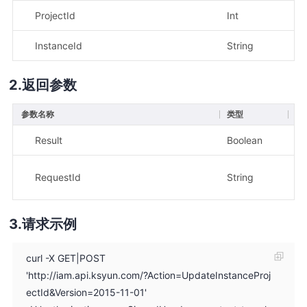
ProjectId
Int
是
InstanceId
String
是
返回参数
参数名称
类型
描
Result
Boolean
示
示
RequestId
String
e8
请求示例
curl -X GET|POST
'http://iam.api.ksyun.com/?Action=UpdateInstanceProj
ectId&Version=2015-11-01'