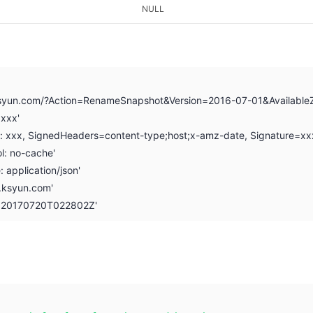
NULL
i.ksyun.com/?Action=RenameSnapshot&Version=2016-07-01&Availab
xxx'
on: xxx, SignedHeaders=content-type;host;x-amz-date, Signature=xx
l: no-cache'
: application/json'
i.ksyun.com'
: 20170720T022802Z'