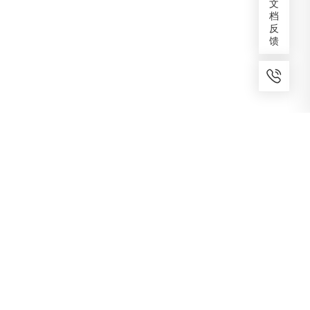
文
档
反
馈
7x24小时服务
免费备案
建议反馈
专家服务
咨询热线