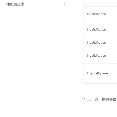
性能白皮书
InvalidAction
InvalidAction
InvalidAction
InvalidAction
InternalFailure
上一篇：
删除备份