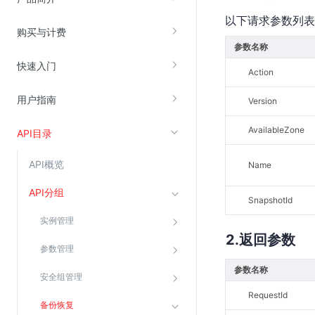
以下请求参数列表
购买与计费
视频云服务
参数名称
云直播(KLS)
快速入门
Action
云转码(KET)
用户指南
Version
边缘节点计算
AvailableZone
API目录
云安全
API概览
Name
金山云云防火墙
大模型应用防火墙
API分组
SnapshotId
渗透测试
实例管理
云堡垒机
返回参数
参数管理
高防IP(KAD)
参数名称
安全组管理
DDoS原生高防
RequestId
主机安全
备份恢复