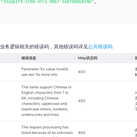
:
"332ab1f4-5f00-4fc1-90b7-1e87d0b6834b"
,
业务逻辑相关的错误码，其他错误码详见
公共错误码
错误信息
Http状态码
Parameter %s value invalid,
400
see doc for more info.
The name support Chinese or
English characters from 1 to
64, including Chinese
400
characters, uppercase and
lowercase letters, numbers,
underscores and lines.
The request processing has
failed because of an unknown
400