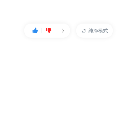
纯净模式
热门产品
账户管理
云服务器
管理控制台
数据库
账号管理
对象存储
实名认证
CDN
订单管理
弹性IP
资源目录