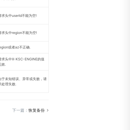
请求头中userId不能为空!
请求头中region不能为空!
region或者az不正确.
请求头中X-KSC-ENGINE的值
无效.
由于未知错误、异常或失败，请
求处理失败.
下一篇：
恢复备份