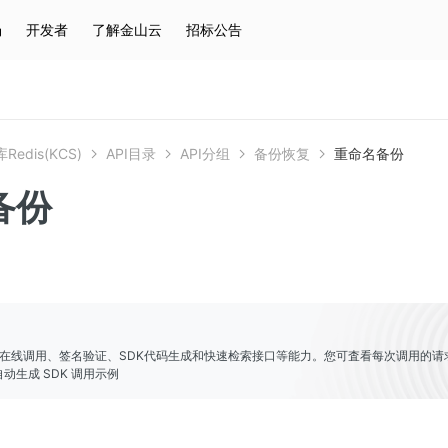
场
开发者
了解金山云
招标公告
热门搜索
云服务器
弹性IP
对象存储
IAM
edis(KCS)
API目录
API分组
备份恢复
重命名备份
备份
er提供了在线调用、签名验证、SDK代码生成和快速检索接口等能力。您可査看每次调用的请
动生成 SDK 调用示例