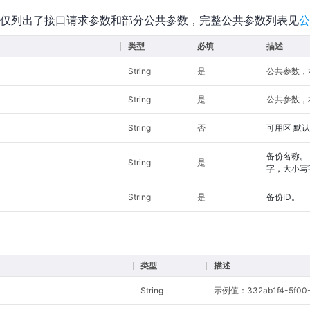
仅列出了接口请求参数和部分公共参数，完整公共参数列表见
公
类型
必填
描述
String
是
公共参数，本
String
是
公共参数，本
String
否
可用区 默
备份名称。
String
是
字，大小写
String
是
备份ID。
类型
描述
String
示例值：332ab1f4-5f00-4