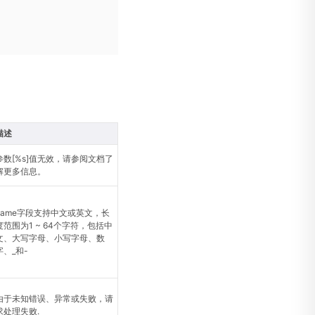
描述
参数[%s]值无效，请参阅文档了
解更多信息。
name字段支持中文或英文，长
度范围为1 ~ 64个字符，包括中
文、大写字母、小写字母、数
字、_和-
由于未知错误、异常或失败，请
求处理失败.