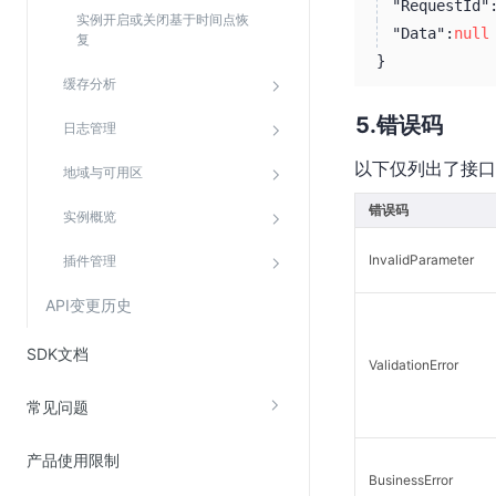
"RequestId"
实例开启或关闭基于时间点恢
"Data":
null
复
}
缓存分析
错误码
日志管理
以下仅列出了接口
地域与可用区
错误码
实例概览
InvalidParameter
插件管理
API变更历史
SDK文档
ValidationError
常见问题
产品使用限制
BusinessError