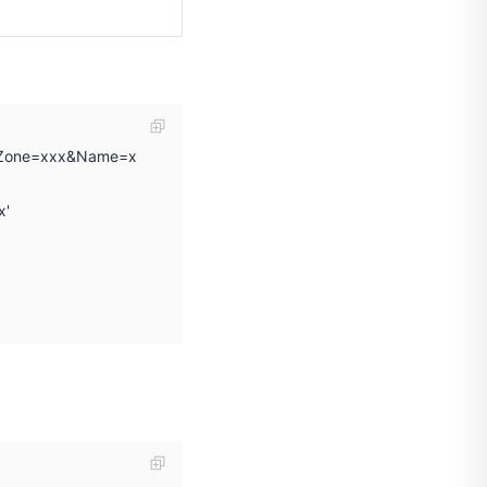
leZone=xxx&Name=x
x'