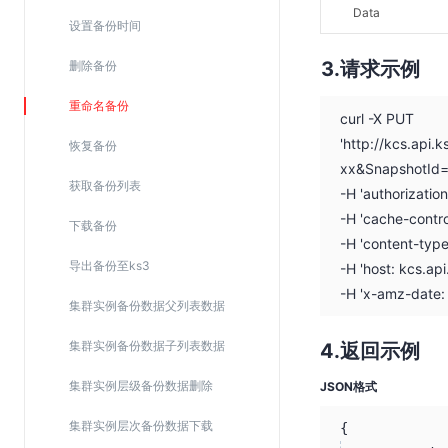
Data
Web应用防火墙(WAF)
设置备份时间
密钥管理服务
请求示例
删除备份
SSL证书管理
重命名备份
云安全中心
curl -X PUT
'http://kcs.ap
应急响应
恢复备份
xx&SnapshotId=
获取备份列表
-H 'authorizati
合规性
-H 'cache-contro
下载备份
资质认证
-H 'content-type
欧盟数据保护条例（GDPR）
导出备份至ks3
-H 'host: kcs.ap
-H 'x-amz-date
集群实例备份数据父列表数据
集群实例备份数据子列表数据
返回示例
集群实例层级备份数据删除
JSON格式
集群实例层次备份数据下载
{