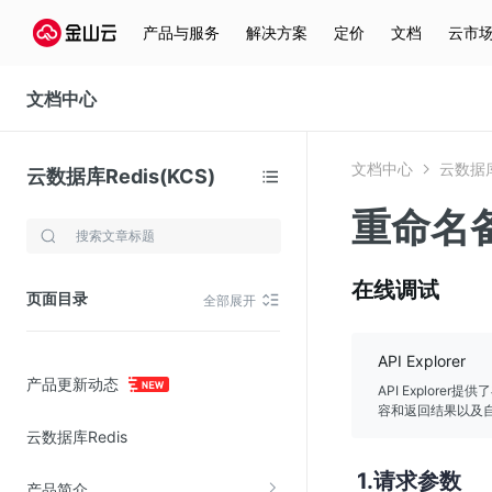
产品与服务
解决方案
定价
文档
云市
文档中心
文档中心
云数据库R
云数据库Redis(KCS)
重命名
存储与云分发
文件存储KPFS
在线调试
页面目录
全部展开
CDN
对象存储(KS3)
API Explorer
产品更新动态
云硬盘(EBS)
API Explor
容和返回结果以及自
文件存储KFS
云数据库Redis
全站加速
请求参数
产品简介
在线迁移服务