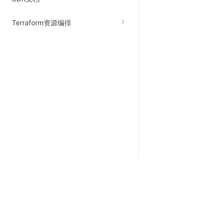
Terraform资源编排
关于金山云
服务与支持
了解金山云
在线客服