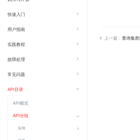
快速入门
视频云服务
云直播(KLS)
用户指南
云转码(KET)
上一篇：
查询集群
实践教程
边缘节点计算
故障处理
云安全
常见问题
金山云云防火墙
大模型应用防火墙
API目录
渗透测试
API概览
云堡垒机
高防IP(KAD)
API分组
DDoS原生高防
实例
主机安全