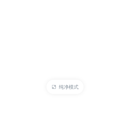
纯净模式
热门产品
账户管理
云服务器
管理控制台