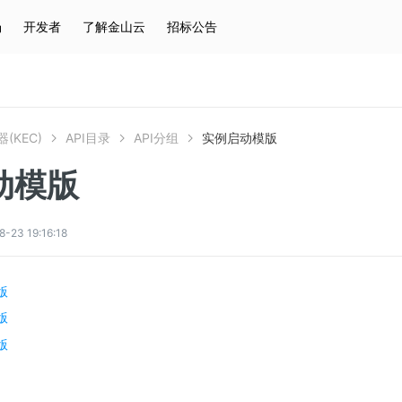
场
开发者
了解金山云
招标公告
热门搜索
云服务器
弹性IP
对象存储
IAM
(KEC)
API目录
API分组
实例启动模版
动模版
3 19:16:18
版
版
版