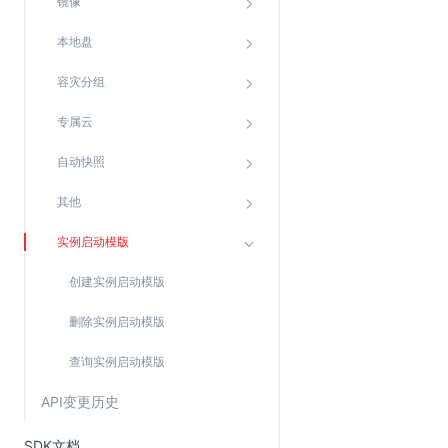
镜像
Web应用防火墙(WAF)
本地盘
密钥管理服务
SSL证书管理
容灾分组
云安全中心
专属云
应急响应
自动快照
合规性
其他
资质认证
实例启动模版
欧盟数据保护条例（GDPR）
创建实例启动模版
删除实例启动模版
查询实例启动模版
API变更历史
SDK文档