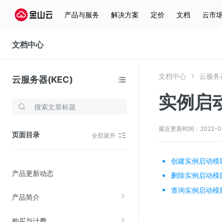
产品与服务
解决方案
定价
文档
云市
文档中心
文档中心
云服务器
云服务器(KEC)
实例启
存储与云分发
文件存储KPFS
最近更新时间：2022-08-2
页面目录
全部展开
CDN
对象存储(KS3)
创建实例启动模
产品更新动态
云硬盘(EBS)
删除实例启动模
查询实例启动模
文件存储KFS
产品简介
全站加速
购买与计费
在线迁移服务