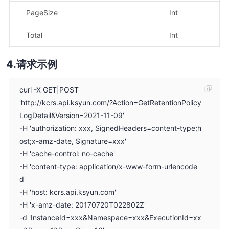
PageSize
Int
Total
Int
请求示例
curl -X GET|POST
'http://kcrs.api.ksyun.com/?Action=GetRetentionPolicy
LogDetail&Version=2021-11-09'
-H 'authorization: xxx, SignedHeaders=content-type;h
ost;x-amz-date, Signature=xxx'
-H 'cache-control: no-cache'
-H 'content-type: application/x-www-form-urlencode
d'
-H 'host: kcrs.api.ksyun.com'
-H 'x-amz-date: 20170720T022802Z'
-d 'InstanceId=xxx&Namespace=xxx&ExecutionId=xx