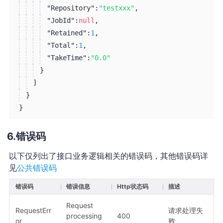
"Repository":
"testxxx"
,
"JobId":
null
,
"Retained":
1
,
"Total":
1
,
"TakeTime":
"0.0"
}
]
}
}
错误码
以下仅列出了接口业务逻辑相关的错误码，其他错误码详
见
公共错误码
错误码
错误信息
Http状态码
描述
Request
RequestErr
请求处理失
processing
400
or
败