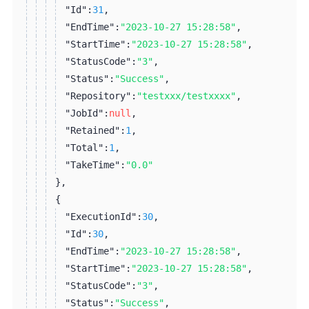
"Id":
31
,
"EndTime":
"2023-10-27 15:28:58"
,
"StartTime":
"2023-10-27 15:28:58"
,
"StatusCode":
"3"
,
"Status":
"Success"
,
"Repository":
"testxxx/testxxxx"
,
"JobId":
null
,
"Retained":
1
,
"Total":
1
,
"TakeTime":
"0.0"
}
,
{
"ExecutionId":
30
,
"Id":
30
,
"EndTime":
"2023-10-27 15:28:58"
,
"StartTime":
"2023-10-27 15:28:58"
,
"StatusCode":
"3"
,
"Status":
"Success"
,