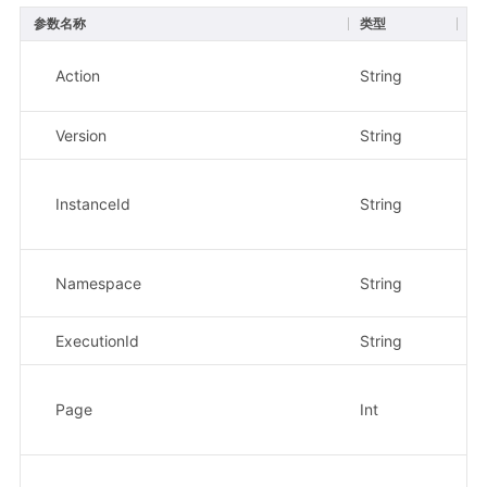
参数名称
类型
必
Action
String
是
Version
String
是
InstanceId
String
是
Namespace
String
是
ExecutionId
String
是
Page
Int
否