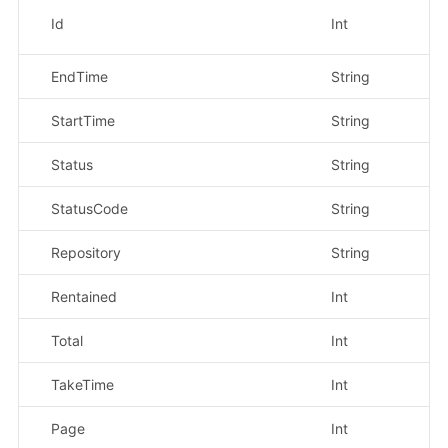
tas
Id
Int
示
EndTime
String
结
StartTime
String
开
Status
String
状
StatusCode
String
触
Repository
String
仓
Rentained
Int
保
Total
Int
总
TakeTime
Int
耗
Page
Int