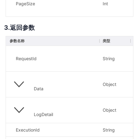
PageSize
Int
否
返回参数
参数名称
类型
描
请求
示
RequestId
String
a7
Object
响
Data
Object
响
LogDetail
ExecutionId
String