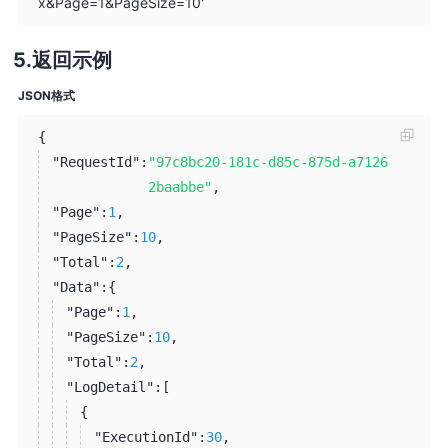
x&Page=1&PageSize=10'
返回示例
JSON格式
{
"RequestId":
"97c8bc20-181c-d85c-875d-a7126
2baabbe"
,
"Page":
1
,
"PageSize":
10
,
"Total":
2
,
"Data":
{
"Page":
1
,
"PageSize":
10
,
"Total":
2
,
"LogDetail":
[
{
"ExecutionId":
30
,