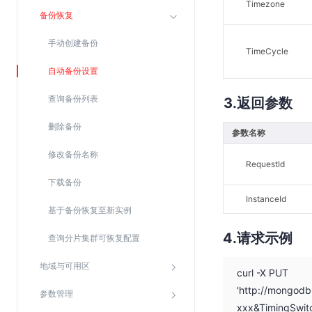
Timezone
SSL证书管理
备份恢复
云安全中心
手动创建备份
TimeCycle
应急响应
自动备份设置
合规性
查询备份列表
返回参数
资质认证
删除备份
参数名称
欧盟数据保护条例（GDPR）
修改备份名称
RequestId
下载备份
InstanceId
基于备份恢复至新实例
请求示例
查询分片集群可恢复配置
地域与可用区
curl -X PUT
'http://mongod
参数管理
xxx&TimingSwi