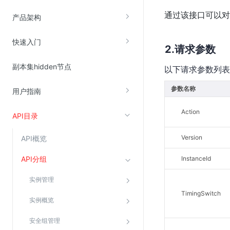
通过该接口可以对
云直播(KLS)
产品架构
云转码(KET)
快速入门
边缘节点计算
请求参数
副本集hidden节点
以下请求参数列表
云安全
参数名称
用户指南
金山云云防火墙
大模型应用防火墙
Action
API目录
渗透测试
Version
API概览
云堡垒机
高防IP(KAD)
API分组
InstanceId
DDoS原生高防
实例管理
主机安全
TimingSwitch
实例概览
Web应用防火墙(WAF)
安全组管理
密钥管理服务