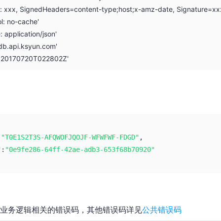
on: xxx, SignedHeaders=content-type;host;x-amz-date, Signature=xx
l: no-cache'
: application/json'
db.api.ksyun.com'
: 20170720T022802Z'
:
"T0E1S2T3S-AFQWOFJQOJF-WFWFWF-FDGD"
,
":
"0e9fe286-64ff-42ae-adb3-653f68b70920"
业务逻辑相关的错误码，其他错误码详见
公共错误码