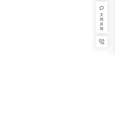
文
档
反
馈
7x24小时服务
免费备案
建议反馈
专家服务