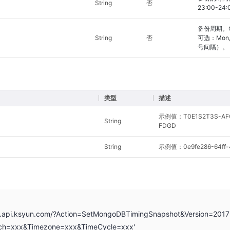
String
否
23:00-2
备份周期。
String
否
可选：Mon,Tu
号间隔）。
类型
描述
示例值：T0E1S2T3S-AF
String
FDGD
String
示例值：0e9fe286-64ff-4
b.api.ksyun.com/?Action=SetMongoDBTimingSnapshot&Version=2017
tch=xxx&Timezone=xxx&TimeCycle=xxx'