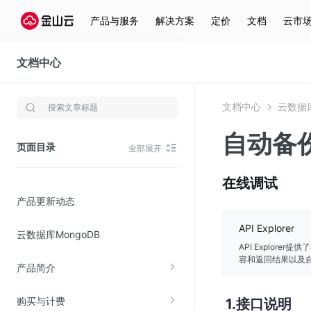
产品与服务
解决方案
定价
文档
云市
文档中心
云数据库MongoDB
文档中心
云数据库
存储与云分发
自动备
文件存储KPFS
页面目录
全部展开
CDN
对象存储(KS3)
在线调试
产品更新动态
云硬盘(EBS)
文件存储KFS
API Explorer
云数据库MongoDB
全站加速
API Explor
容和返回结果以及自
产品简介
在线迁移服务
购买与计费
接口说明
视频云服务