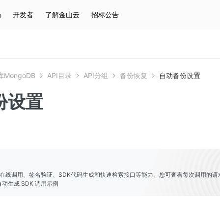
场
开发者
了解金山云
招标公告
热门搜索
云服务器
弹性IP
对象存储
IAM
MongoDB
API目录
API分组
备份恢复
自动备份设置
份设置
er提供了在线调用、签名验证、SDK代码生成和快速检索接口等能力。您可査看每次调用的请
动生成 SDK 调用示例