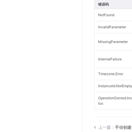
错误码
NotFound
InvalidParameter
MissingParameter
InternalFailure
Timezone.Error
InstanceId.NotEmpt
OperationDenied.In
tus
上一篇：
手动创建