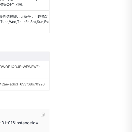
4:00等24个区间。
每周选择哪几天备份，可以指定多个值。
es,Wed,Thur,Fri,Sat,Sun,Ever（以逗
QWOFJQOJF-WFWFWF-
2ae-adb3-653f68b70920
-01-01&InstanceId=