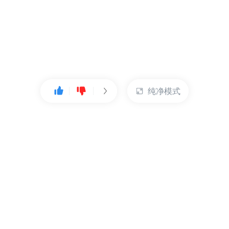
纯净模式
热门产品
账户管理
云服务器
管理控制台
数据库
账号管理
对象存储
实名认证
CDN
订单管理