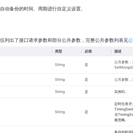
自动备份的时间、周期进行自定义设置。
仅列出了接口请求参数和部分公共参数，完整公共参数列表见
公
类型
必填
描述
公共参数，
String
是
SetMongo
String
是
公共参数，本
String
是
实例ID。
定时任务开关
TimingSw
String
是
当TimingS
被忽略。
备份的时间段。可