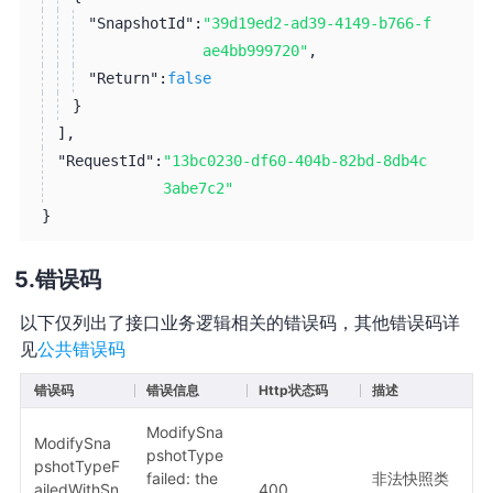
"SnapshotId":
"39d19ed2-ad39-4149-b766-f
ae4bb999720"
,
"Return":
false
}
]
,
"RequestId":
"13bc0230-df60-404b-82bd-8db4c
3abe7c2"
}
错误码
以下仅列出了接口业务逻辑相关的错误码，其他错误码详
见
公共错误码
错误码
错误信息
Http状态码
描述
ModifySna
ModifySna
pshotType
pshotTypeF
failed: the
非法快照类
ailedWithSn
400