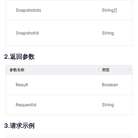
SnapshotIds
String[]
是
SnapshotId
String
是
返回参数
参数名称
类型
描
执
Result
Boolean
示
示
RequestId
String
8d
请求示例