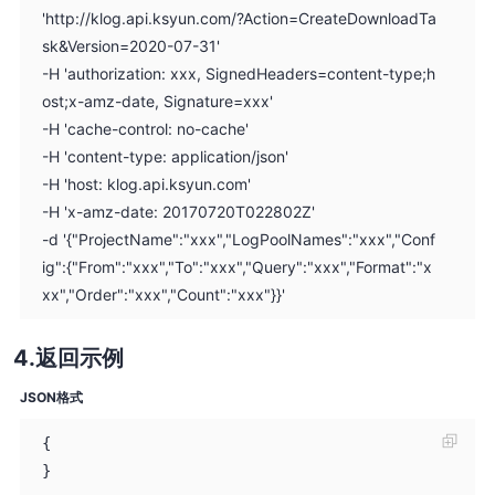
'http://klog.api.ksyun.com/?Action=CreateDownloadTa
sk&Version=2020-07-31'
-H 'authorization: xxx, SignedHeaders=content-type;h
ost;x-amz-date, Signature=xxx'
-H 'cache-control: no-cache'
-H 'content-type: application/json'
-H 'host: klog.api.ksyun.com'
-H 'x-amz-date: 20170720T022802Z'
-d '{"ProjectName":"xxx","LogPoolNames":"xxx","Conf
ig":{"From":"xxx","To":"xxx","Query":"xxx","Format":"x
xx","Order":"xxx","Count":"xxx"}}'
返回示例
JSON格式
{
}