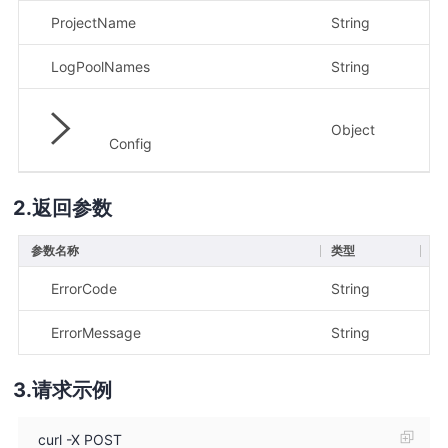
ProjectName
String
是
LogPoolNames
String
是
Object
是
Config
返回参数
参数名称
类型
描
ErrorCode
String
错
ErrorMessage
String
错
请求示例
curl -X POST