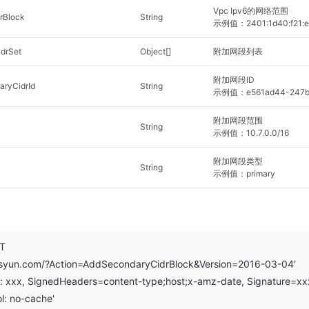
Vpc Ipv6的网络范围
rBlock
String
示例值：2401:1d40:f21:e0
drSet
Object[]
附加网段列表
附加网段ID
aryCidrId
String
示例值：e561ad44-247b-4
附加网段范围
String
示例值：10.7.0.0/16
附加网段类型
String
示例值：primary
ST
.ksyun.com/?Action=AddSecondaryCidrBlock&Version=2016-03-04'
on: xxx, SignedHeaders=content-type;host;x-amz-date, Signature=xx
l: no-cache'