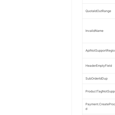
QuotaIdOutRange
InvalidName
ApiNotSupportRegio
HeaderEmptyField
SubOrderIdDup
ProductTagNotSupp
Payment.CreateProd
d