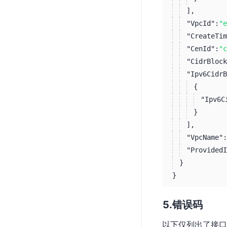
]
,
"VpcId":
"e
"CreateTim
"CenId":
"c
"CidrBlock
"Ipv6CidrB
{
"Ipv6C
}
]
,
"VpcName":
"ProvidedI
}
}
错误码
以下仅列出了接口