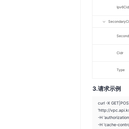
Ipv6Cid
SecondaryCi
Second
Cidr
Type
请求示例
curl -X GET|PO
'http://vpc.api
-H 'authorizati
-H 'cache-contro