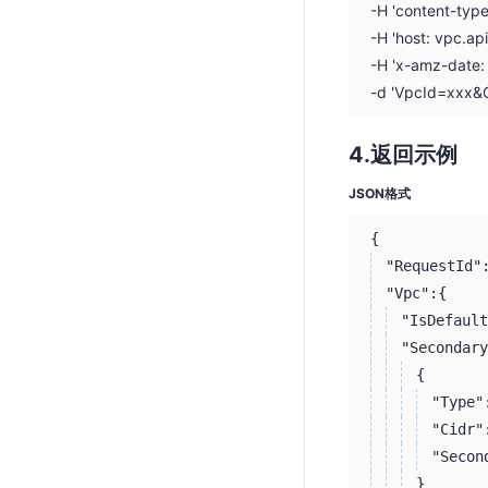
-H 'content-typ
-H 'host: vpc.ap
-H 'x-amz-date
-d 'VpcId=xxx&
返回示例
JSON格式
{
"RequestId"
"Vpc":
{
"IsDefault
"Secondary
{
"Type"
"Cidr"
"Secon
}