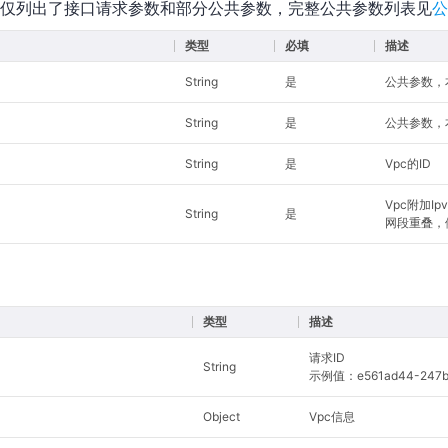
仅列出了接口请求参数和部分公共参数，完整公共参数列表见
公
类型
必填
描述
String
是
公共参数，本接
String
是
公共参数，本
String
是
Vpc的ID
Vpc附加I
String
是
网段重叠，例如
类型
描述
请求ID
String
示例值：e561ad44-247b-4
Object
Vpc信息