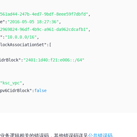
561ad44-247b-4ed7-9bdf-8eee59f7dbfd"
,
e":
"2016-05-05 18:27:36"
,
2969824-96df-4b9c-a961-da962cdcafb1"
,
":
"10.0.0.0/16"
,
lockAssociationSet":
[
idrBlock":
"2401:1d40:f21:e006::/64"
"ksc_vpc"
,
pv6CidrBlock":
false
业务逻辑相关的错误码，其他错误码详见
公共错误码