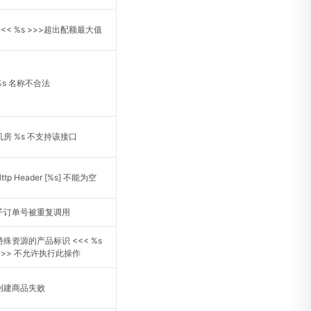
<<< %s >>>超出配额最大值
%s 名称不合法
机房 %s 不支持该接口
ttp Header [%s] 不能为空
子订单号被重复调用
特殊资源的产品标识 <<< %s
>>> 不允许执行此操作
创建商品失败