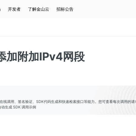
场
开发者
了解金山云
招标公告
热门搜索
云服务器
弹性IP
对象存储
IAM
添加附加IPv4网段
er提供了在线调用、签名验证、SDK代码生成和快速检索接口等能力。您可査看每次调用的请
动生成 SDK 调用示例