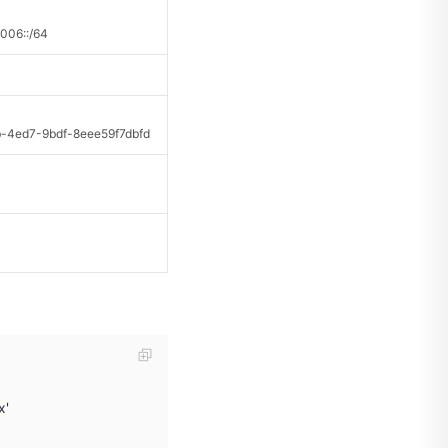
06::/64
ed7-9bdf-8eee59f7dbfd
x'