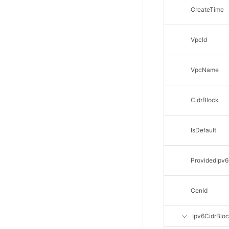
CreateTime
SSL证书管理
云安全中心
VpcId
应急响应
合规性
VpcName
资质认证
CidrBlock
欧盟数据保护条例（GDPR）
IsDefault
ProvidedIpv6
CenId
Ipv6CidrBloc