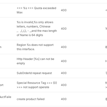
<<< %s >>> Quota exceeded
400
Max
%s is invalid,%s only allows
letters, numbers, Chinese
400
,、,/,,(,), - ,_and the max length
of Name is 64 digits
Region %s does not support
n
400
this interface.
Http Header [%s] can not be
400
H
empty
SubOrderId repeat request
400
Special Resource Tag <<< {0}
ort
400
>>> not support operate
uctFaile
create product failed
400