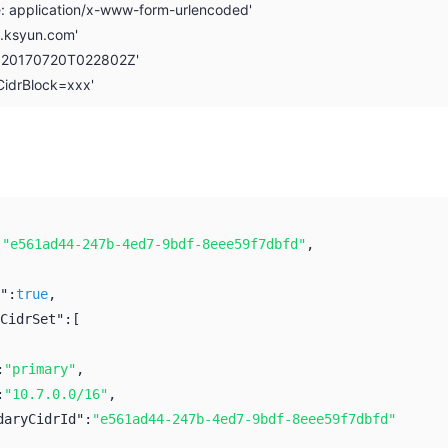
e: application/x-www-form-urlencoded'
i.ksyun.com'
: 20170720T022802Z'
CidrBlock=xxx'
:
"e561ad44-247b-4ed7-9bdf-8eee59f7dbfd"
,
":
true
,
CidrSet":
[
:
"primary"
,
:
"10.7.0.0/16"
,
daryCidrId":
"e561ad44-247b-4ed7-9bdf-8eee59f7dbfd"