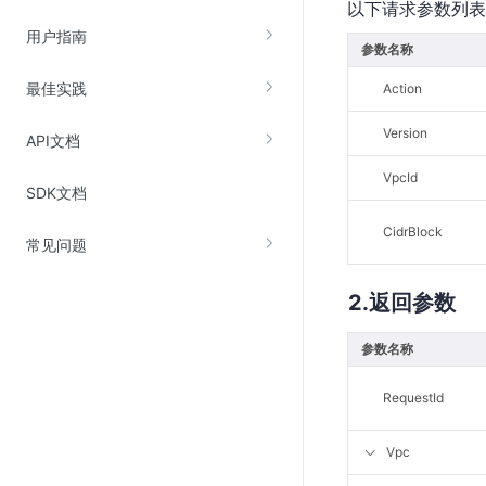
以下请求参数列表
云直播(KLS)
用户指南
参数名称
云转码(KET)
最佳实践
Action
边缘节点计算
Version
API文档
云安全
VpcId
SDK文档
金山云云防火墙
大模型应用防火墙
CidrBlock
常见问题
渗透测试
返回参数
云堡垒机
高防IP(KAD)
参数名称
DDoS原生高防
RequestId
主机安全
Web应用防火墙(WAF)
Vpc
密钥管理服务