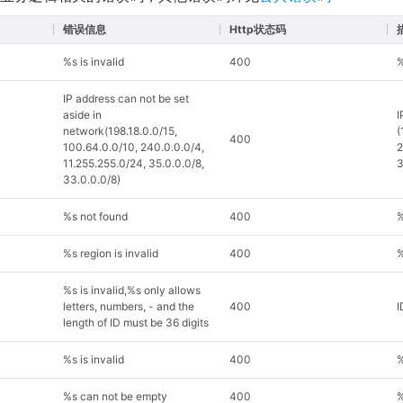
错误信息
Http状态码
%s is invalid
400
IP address can not be set
aside in
network(198.18.0.0/15,
(
400
100.64.0.0/10, 240.0.0.0/4,
2
11.255.255.0/24, 35.0.0.0/8,
3
33.0.0.0/8)
%s not found
400
%s region is invalid
400
%s is invalid,%s only allows
letters, numbers, - and the
400
length of ID must be 36 digits
%s is invalid
400
%s can not be empty
400