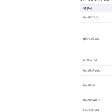
错误码
InvalidCidr
IpAreaCase
NotFound
InvalidRegion
InvalidId
InvalidValue
EmptyField