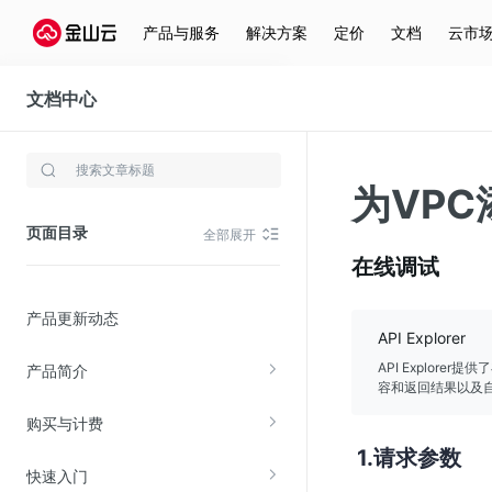
产品与服务
解决方案
定价
文档
云市
文档中心
虚拟私有网络(VPC)
存储与云分发
为VPC
文件存储KPFS
页面目录
全部展开
CDN
在线调试
对象存储(KS3)
产品更新动态
云硬盘(EBS)
API Explorer
文件存储KFS
API Explor
产品简介
容和返回结果以及自
全站加速
购买与计费
在线迁移服务
请求参数
快速入门
视频云服务