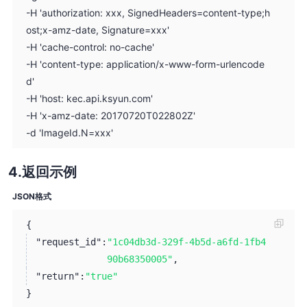
-H 'authorization: xxx, SignedHeaders=content-type;h
ost;x-amz-date, Signature=xxx'
-H 'cache-control: no-cache'
-H 'content-type: application/x-www-form-urlencode
d'
-H 'host: kec.api.ksyun.com'
-H 'x-amz-date: 20170720T022802Z'
-d 'ImageId.N=xxx'
返回示例
JSON格式
{
"request_id":
"1c04db3d-329f-4b5d-a6fd-1fb4
90b68350005"
,
"return":
"true"
}