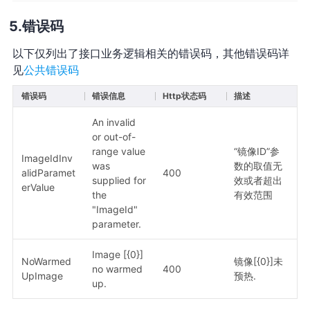
错误码
以下仅列出了接口业务逻辑相关的错误码，其他错误码详
见
公共错误码
错误码
错误信息
Http状态码
描述
An invalid
or out-of-
range value
“镜像ID”参
ImageIdInv
was
数的取值无
alidParamet
400
supplied for
效或者超出
erValue
the
有效范围
"ImageId"
parameter.
Image [{0}]
NoWarmed
镜像[{0}]未
no warmed
400
UpImage
预热.
up.