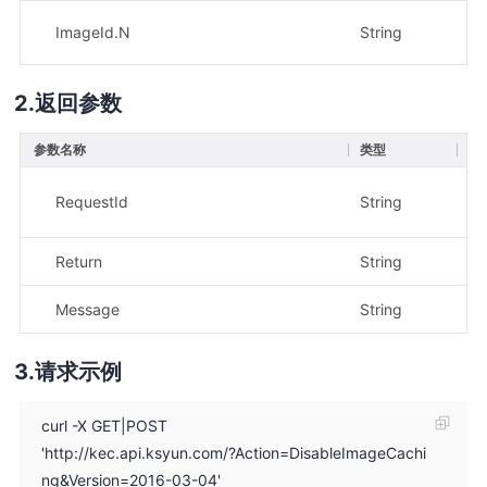
ImageId.N
String
是
返回参数
参数名称
类型
描
示
RequestId
String
1
Return
String
示
Message
String
请求示例
curl -X GET|POST
'http://kec.api.ksyun.com/?Action=DisableImageCachi
ng&Version=2016-03-04'