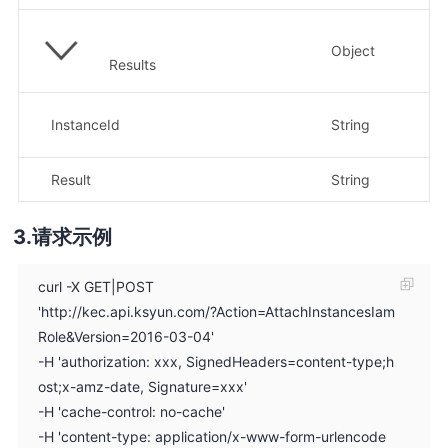
Object
Results
示
InstanceId
String
0
Result
String
示
请求示例
curl -X GET|POST
'http://kec.api.ksyun.com/?Action=AttachInstancesIam
Role&Version=2016-03-04'
-H 'authorization: xxx, SignedHeaders=content-type;h
ost;x-amz-date, Signature=xxx'
-H 'cache-control: no-cache'
-H 'content-type: application/x-www-form-urlencode