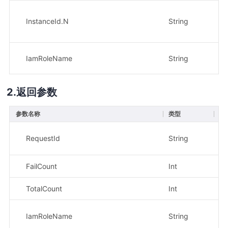
InstanceId.N
String
是
IamRoleName
String
是
返回参数
参数名称
类型
描
示
RequestId
String
1f
FailCount
Int
示
TotalCount
Int
示
示
IamRoleName
String
Ks