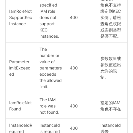
specified
角色不支持
IamRoleNot
IAM role
绑定到KEC
SupportKec
does not
400
实例，请检
Instance
support
查角色权限
KEC
或实例类型
instances.
是否匹配。
The
number or
参数数量或
ParameterL
value of
参数值超出
imitExceed
parameters
400
允许的限
ed
exceeds
制。
the allowed
limit.
The IAM
IamRoleNot
指定的IAM
role was
400
Found
角色不存在
not found.
InstanceIdR
InstanceId
InstanceId
400
equired
is required
必传