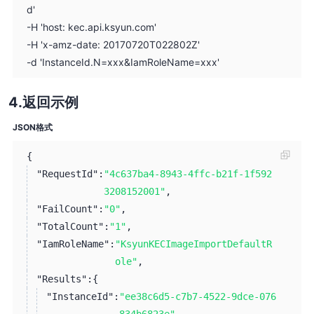
d'
-H 'host: kec.api.ksyun.com'
-H 'x-amz-date: 20170720T022802Z'
-d 'InstanceId.N=xxx&IamRoleName=xxx'
返回示例
JSON格式
{
"RequestId":
"4c637ba4-8943-4ffc-b21f-1f592
3208152001"
,
"FailCount":
"0"
,
"TotalCount":
"1"
,
"IamRoleName":
"KsyunKECImageImportDefaultR
ole"
,
"Results":
{
"InstanceId":
"ee38c6d5-c7b7-4522-9dce-076
834b6823e"
,