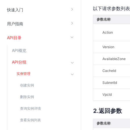
以下请求参数列表
云直播(KLS)
快速入门
云转码(KET)
参数名称
用户指南
边缘节点计算
Action
API目录
云安全
Version
API概览
金山云云防火墙
AvailableZone
大模型应用防火墙
API分组
渗透测试
CacheId
实例管理
云堡垒机
SubnetId
创建实例
高防IP(KAD)
VpcId
删除实例
DDoS原生高防
主机安全
查询实例详情
返回参数
Web应用防火墙(WAF)
查看实例列表
参数名称
密钥管理服务