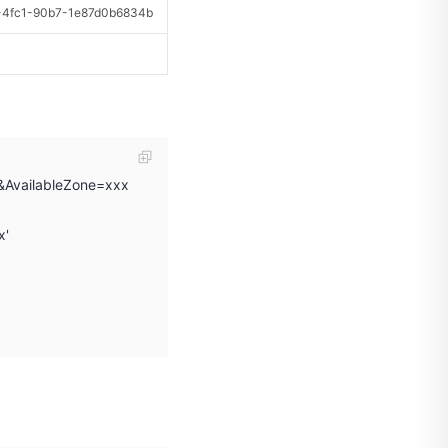
fc1-90b7-1e87d0b6834b
1&AvailableZone=xxx
x'