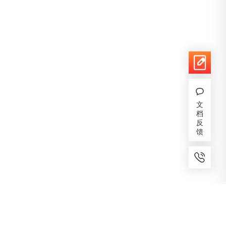
文
档
反
馈
7x24小时服务
免费备案