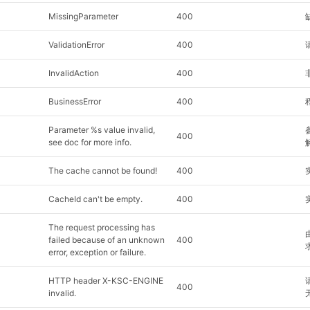
MissingParameter
400
ValidationError
400
InvalidAction
400
BusinessError
400
Parameter %s value invalid,
400
see doc for more info.
The cache cannot be found!
400
CacheId can't be empty.
400
The request processing has
failed because of an unknown
400
error, exception or failure.
HTTP header X-KSC-ENGINE
400
invalid.