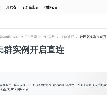
场
开发者
了解金山云
招标公告
热门搜索
云服务器
弹性IP
对象存储
IAM
edis(KCS)
API目录
API分组
实例管理
社区版集群实例开
集群实例开启直连
er提供了在线调用、签名验证、SDK代码生成和快速检索接口等能力。您可査看每次调用的请
动生成 SDK 调用示例