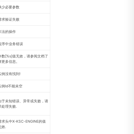
缺少必要参数
请求验证失败
非法的操作
程序中业务错误
参数[%s]值无效，请参阅文档了
解更多信息。
实例没有找到!
实例Id不能未空
由于未知错误、异常或失败，请
求处理失败.
请求头中X-KSC-ENGINE的值
无效.