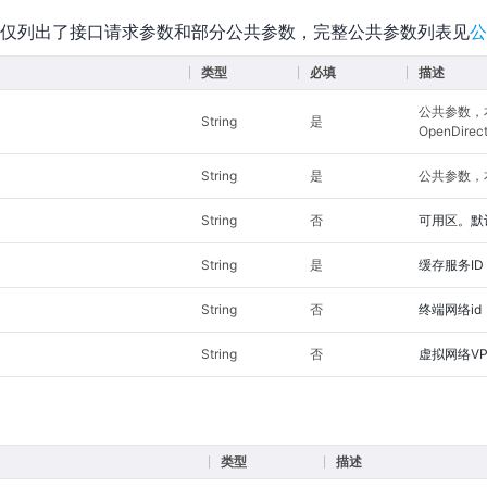
仅列出了接口请求参数和部分公共参数，完整公共参数列表见
公
类型
必填
描述
公共参数，
String
是
OpenDirec
String
是
公共参数，本
String
否
可用区。默认
String
是
缓存服务ID
String
否
终端网络id
String
否
虚拟网络VPC
类型
描述