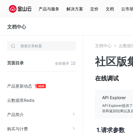
产品与服务
解决方案
定价
文档
云市
文档中心
云数据库Redis(KCS)
文档中心
云数据库R
存储与云分发
社区版
文件存储KPFS
页面目录
全部展开
CDN
对象存储(KS3)
在线调试
产品更新动态
云硬盘(EBS)
文件存储KFS
API Explorer
云数据库Redis
全站加速
API Explor
容和返回结果以及自
产品简介
在线迁移服务
购买与计费
请求参数
视频云服务