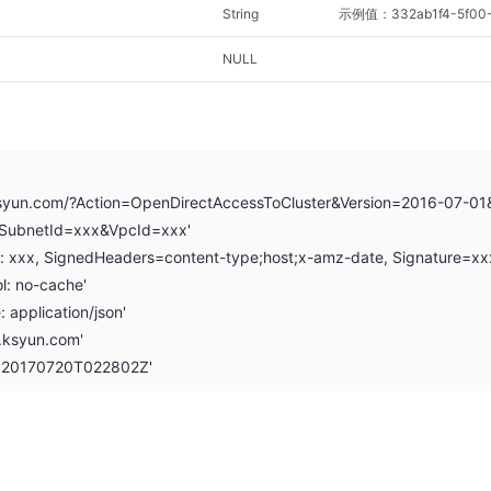
String
示例值：332ab1f4-5f00-4
NULL
.ksyun.com/?Action=OpenDirectAccessToCluster&Version=2016-07-0
SubnetId=xxx&VpcId=xxx'
on: xxx, SignedHeaders=content-type;host;x-amz-date, Signature=xx
l: no-cache'
: application/json'
i.ksyun.com'
: 20170720T022802Z'