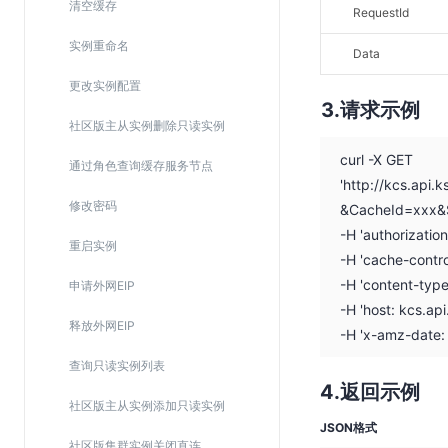
清空缓存
RequestId
SSL证书管理
实例重命名
云安全中心
Data
应急响应
更改实例配置
请求示例
社区版主从实例删除只读实例
合规性
curl -X GET
通过角色查询缓存服务节点
资质认证
'http://kcs.api
欧盟数据保护条例（GDPR）
修改密码
&CacheId=xxx&
-H 'authorizati
重启实例
-H 'cache-contro
-H 'content-type
申请外网EIP
-H 'host: kcs.ap
释放外网EIP
-H 'x-amz-date
查询只读实例列表
返回示例
社区版主从实例添加只读实例
JSON格式
社区版集群实例关闭直连