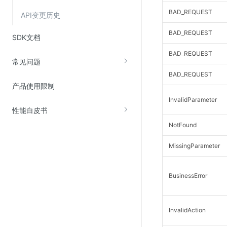
BAD_REQUEST
API变更历史
BAD_REQUEST
SDK文档
BAD_REQUEST
常见问题
BAD_REQUEST
产品使用限制
InvalidParameter
性能白皮书
NotFound
MissingParameter
BusinessError
InvalidAction